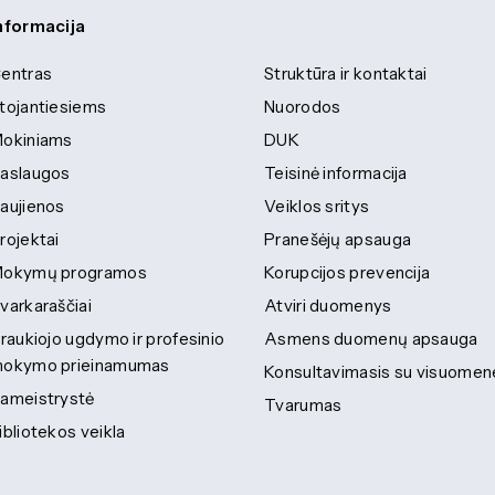
nformacija
entras
Struktūra ir kontaktai
tojantiesiems
Nuorodos
okiniams
DUK
aslaugos
Teisinė informacija
aujienos
Veiklos sritys
rojektai
Pranešėjų apsauga
okymų programos
Korupcijos prevencija
varkaraščiai
Atviri duomenys
traukiojo ugdymo ir profesinio
Asmens duomenų apsauga
okymo prieinamumas
Konsultavimasis su visuomen
ameistrystė
Tvarumas
ibliotekos veikla