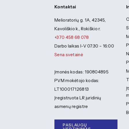
Kontaktai
I
C
Melioratorių g. 1A, 42345,
S
Kavoliškio k., Rokiškio r.
M
+370 458 68 078
P
Darbo laikas I-V 07:30 – 16:00
N
Sena svetainė
P
M
Įmonės kodas: 190804895
T
PVM mokėtojo kodas:
Į
LT100017126813
m
Įregistruota LR juridinių
P
asmenų registre
B
PASLAUGŲ