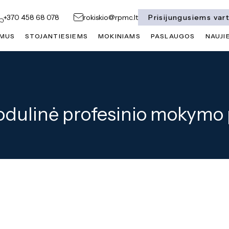
Prisijungusiems var
+370 458 68 078
rokiskio@rpmc.lt
 MUS
STOJANTIESIEMS
MOKINIAMS
PASLAUGOS
NAUJI
s
Apdailininko modulinė profesinio mokymo programa
odulinė profesinio mokymo