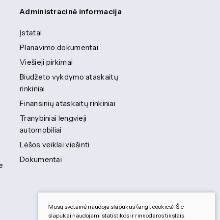
Administracinė informacija
Įstatai
Planavimo dokumentai
Viešieji pirkimai
Biudžeto vykdymo ataskaitų
rinkiniai
Finansinių ataskaitų rinkiniai
Tranybiniai lengvieji
automobiliai
Lėšos veiklai viešinti
Dokumentai
e
Mūsų svetainė naudoja slapukus (angl. cookies). Šie
slapukai naudojami statistikos ir rinkodaros tikslais.