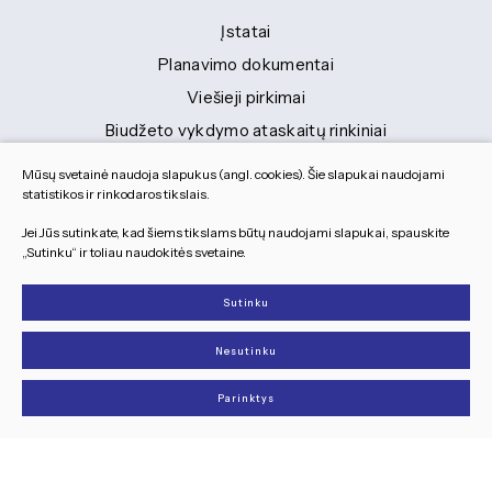
Įstatai
Planavimo dokumentai
Viešieji pirkimai
Biudžeto vykdymo ataskaitų rinkiniai
Finansinių ataskaitų rinkiniai
Mūsų svetainė naudoja slapukus (angl. cookies). Šie slapukai naudojami
Tranybiniai lengvieji automobiliai
statistikos ir rinkodaros tikslais.
Lėšos veiklai viešinti
Jei Jūs sutinkate, kad šiems tikslams būtų naudojami slapukai, spauskite
„Sutinku“ ir toliau naudokitės svetaine.
Dokumentai
Sutinku
© 2026 Visos teisės saugomos
Nesutinku
Slapukų parinktys
Duomenų apsauga
Parinktys
Sukurta:
TEXUS