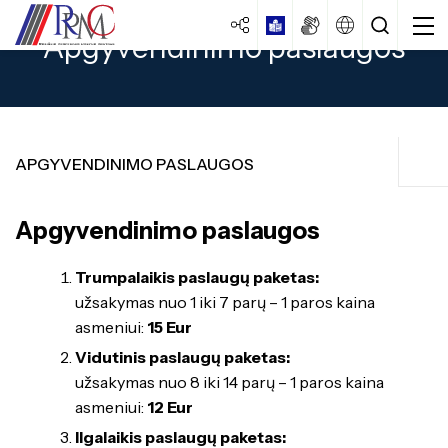
Apgyvendinimo paslaugos
APGYVENDINIMO PASLAUGOS
Apgyvendinimo paslaugos
Apgyvendinimo paslaugos
Centro strategija
Vairuotojų pirminis mokymas
Veiklos dokumentai
Trumpalaikis paslaugų paketas:
Specialybės turintiems vidurinį
išsilavinimą
užsakymas nuo 1 iki 7 parų – 1 paros kaina
Veiklos ataskaitos
Traktorininkų mokymas
asmeniui:
15 Eur
Mokiniams
Specialybės turintiems pagrindinį
Kokybės vadybos sistema
Vidutinis paslaugų paketas:
išsilavinimą
Formaliojo profesinio mokymo programos
Ugdymas
Laisvos darbo vietos
Apgyvendinimo paslaugos
užsakymas nuo 8 iki 14 parų – 1 paros kaina
Specialybės turintiems spec. ugdymo
Brandos egzaminai
asmeniui:
12 Eur
Istorija
poreikių
Vairuotojų pirminis mokymas
Ilgalaikis paslaugų paketas:
PUPP