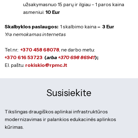
Specialybės turintiems kvalifikaciją
Traktorininkų mokymas
užsakymasnuo 15 parų ir ilgiau – 1 paros kaina
Kompetencijų vertinimas
Mokymo moduliai bendrojo ugdymo
asmeniui:
10 Eur
Formaliojo profesinio mokymo
mokiniams
programos
Skalbyklos paslaugos:
1 skalbimo kaina
–
3 Eur
Yra nemokamas internetas
Tel.nr.:
+370 458 68078
, ne darbo metu:
+370 616 53723
(
arba
+370 698 86941
);
El. paštu:
rokiskio@rpmc.lt
ES struktūriniai projektai
ERASMUS+
Susisiekite
Kiti
Tikslingas draugiškos aplinkai infrastruktūros
modernizavimas ir palankios edukacinės aplinkos
kūrimas.