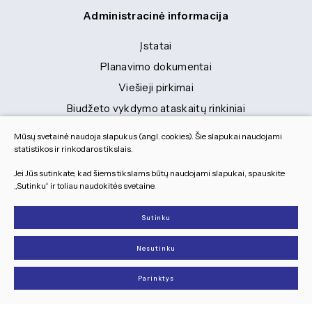
Administracinė informacija
Įstatai
Planavimo dokumentai
Viešieji pirkimai
Biudžeto vykdymo ataskaitų rinkiniai
Finansinių ataskaitų rinkiniai
Mūsų svetainė naudoja slapukus (angl. cookies). Šie slapukai naudojami
Tranybiniai lengvieji automobiliai
statistikos ir rinkodaros tikslais.
Lėšos veiklai viešinti
Jei Jūs sutinkate, kad šiems tikslams būtų naudojami slapukai, spauskite
„Sutinku“ ir toliau naudokitės svetaine.
Dokumentai
Sutinku
© 2026 Visos teisės saugomos
Nesutinku
Slapukų parinktys
Duomenų apsauga
Parinktys
Sukurta:
TEXUS