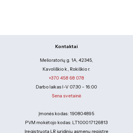
Specialybės turintiems kvalifikaciją
Traktorininkų mokymas
Kompetencijų vertinimas
ES struktūriniai projektai
Mokymo moduliai bendrojo ugdymo
Formaliojo profesinio mokymo
mokiniams
programos
ERASMUS+
Kiti
Kontaktai
Melioratorių g. 1A, 42345,
Kavoliškio k., Rokiškio r.
+370 458 68 078
Darbo laikas I-V 07:30 – 16:00
Sena svetainė
Įmonės kodas: 190804895
PVM mokėtojo kodas: LT100017126813
Įregistruota LR juridinių asmenų registre