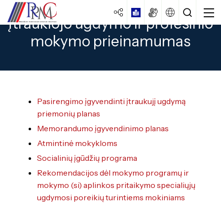
Įtraukiojo ugdymo ir profesinio
mokymo prieinamumas
Pasirengimo įgyvendinti įtraukujį ugdymą
priemonių planas
Centro strategija
Memorandumo įgyvendinimo planas
Veiklos dokumentai
Specialybės turintiems vidurinį
Atmintinė mokykloms
išsilavinimą
Veiklos ataskaitos
Socialinių įgūdžių programa
Mokiniams
Specialybės turintiems pagrindinį
Kokybės vadybos sistema
Rekomendacijos dėl mokymo programų ir
išsilavinimą
Ugdymas
mokymo (si) aplinkos pritaikymo specialiųjų
Laisvos darbo vietos
Apgyvendinimo paslaugos
Specialybės turintiems spec. ugdymo
ugdymosi poreikių turintiems mokiniams
Brandos egzaminai
Istorija
poreikių
Vairuotojų pirminis mokymas
PUPP