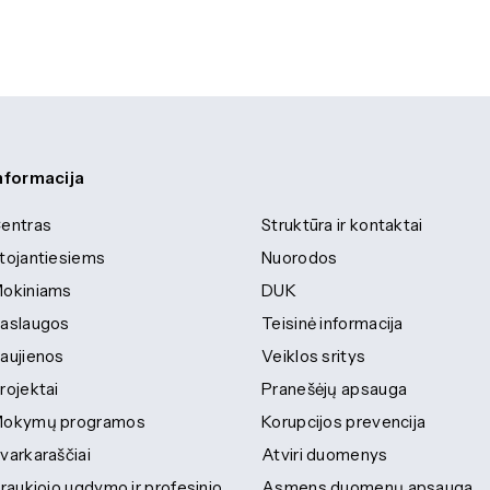
nformacija
entras
Struktūra ir kontaktai
tojantiesiems
Nuorodos
okiniams
DUK
aslaugos
Teisinė informacija
aujienos
Veiklos sritys
rojektai
Pranešėjų apsauga
okymų programos
Korupcijos prevencija
varkaraščiai
Atviri duomenys
traukiojo ugdymo ir profesinio
Asmens duomenų apsauga