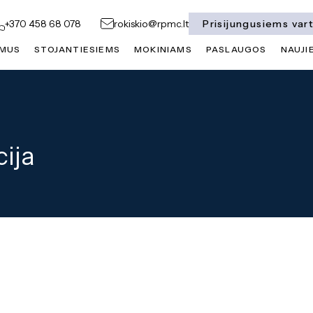
Prisijungusiems var
+370 458 68 078
rokiskio@rpmc.lt
 MUS
STOJANTIESIEMS
MOKINIAMS
PASLAUGOS
NAUJI
cija
 įstatymas
nio mokymo įstatymas