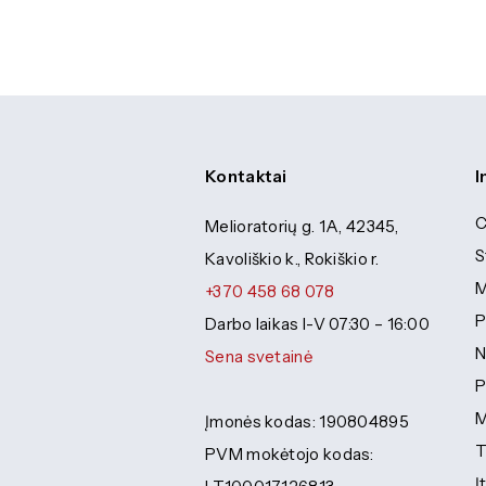
Kontaktai
I
C
Melioratorių g. 1A, 42345,
S
Kavoliškio k., Rokiškio r.
M
+370 458 68 078
P
Darbo laikas I-V 07:30 – 16:00
N
Sena svetainė
P
M
Įmonės kodas: 190804895
T
PVM mokėtojo kodas:
Į