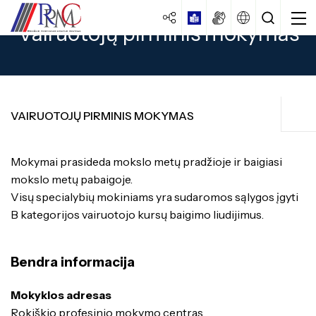
Vairuotojų pirminis mokymas
VAIRUOTOJŲ PIRMINIS MOKYMAS
Apgyvendinimo paslaugos
Mokymai prasideda mokslo metų pradžioje ir baigiasi
Centro strategija
mokslo metų pabaigoje.
Vairuotojų pirminis mokymas
Veiklos dokumentai
Visų specialybių mokiniams yra sudaromos sąlygos įgyti
Specialybės turintiems vidurinį
išsilavinimą
Veiklos ataskaitos
B kategorijos vairuotojo kursų baigimo liudijimus.
Traktorininkų mokymas
Mokiniams
Specialybės turintiems pagrindinį
Kokybės vadybos sistema
išsilavinimą
Formaliojo profesinio mokymo programos
Ugdymas
Bendra informacija
Laisvos darbo vietos
Apgyvendinimo paslaugos
Specialybės turintiems spec. ugdymo
Brandos egzaminai
Istorija
poreikių
Vairuotojų pirminis mokymas
Mokyklos adresas
PUPP
Rokiškio profesinio mokymo centras