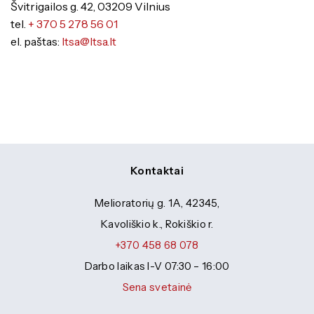
Švitrigailos g. 42, 03209 Vilnius
tel.
+ 370 5 278 56 01
el. paštas:
ltsa@ltsa.lt
Kontaktai
Melioratorių g. 1A, 42345,
Kavoliškio k., Rokiškio r.
+370 458 68 078
Darbo laikas I-V 07:30 – 16:00
Sena svetainė