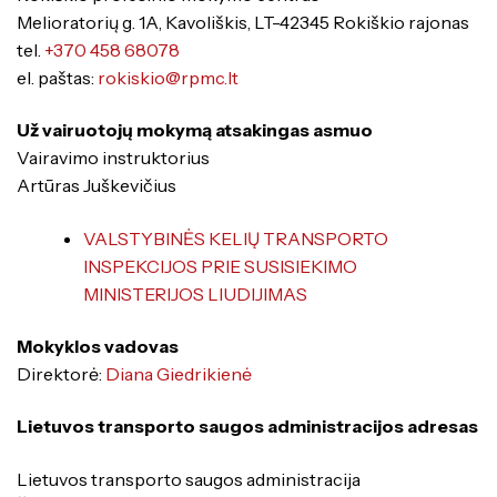
Specialybės turintiems kvalifikaciją
Traktorininkų mokymas
Melioratorių g. 1A, Kavoliškis, LT-42345 Rokiškio rajonas
Kompetencijų vertinimas
Mokymo moduliai bendrojo ugdymo
Formaliojo profesinio mokymo
tel.
+370 458 68078
mokiniams
programos
el. paštas:
rokiskio@rpmc.lt
Už vairuotojų mokymą atsakingas asmuo
Vairavimo instruktorius
Artūras Juškevičius
VALSTYBINĖS KELIŲ TRANSPORTO
ES struktūriniai projektai
INSPEKCIJOS PRIE SUSISIEKIMO
MINISTERIJOS LIUDIJIMAS
ERASMUS+
Kiti
Mokyklos vadovas
Direktorė:
Diana Giedrikienė
Lietuvos transporto saugos administracijos adresas
Lietuvos transporto saugos administracija