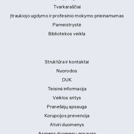
Tvarkaraščiai
Įtraukiojo ugdymo ir profesinio mokymo prieinamumas
Pameistrystė
Bibliotekos veikla
Struktūra ir kontaktai
Nuorodos
DUK
Teisinė informacija
Veiklos sritys
Pranešėjų apsauga
Korupcijos prevencija
Atviri duomenys
Asmens duomenų apsauga