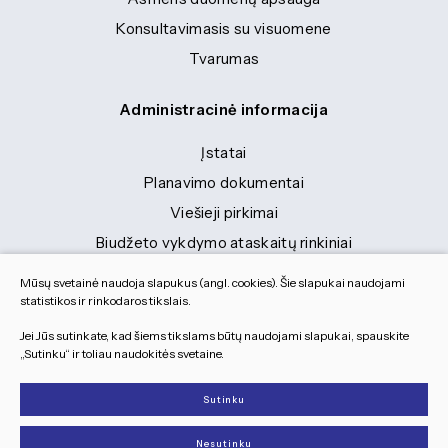
Konsultavimasis su visuomene
Tvarumas
Administracinė informacija
Įstatai
Planavimo dokumentai
Viešieji pirkimai
Biudžeto vykdymo ataskaitų rinkiniai
Finansinių ataskaitų rinkiniai
Mūsų svetainė naudoja slapukus (angl. cookies). Šie slapukai naudojami
Tranybiniai lengvieji automobiliai
statistikos ir rinkodaros tikslais.
Lėšos veiklai viešinti
Jei Jūs sutinkate, kad šiems tikslams būtų naudojami slapukai, spauskite
„Sutinku“ ir toliau naudokitės svetaine.
Dokumentai
Sutinku
© 2026 Visos teisės saugomos
Nesutinku