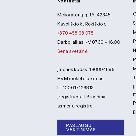
Kontaktai
I
C
Melioratorių g. 1A, 42345,
S
Kavoliškio k., Rokiškio r.
M
+370 458 68 078
P
Darbo laikas I-V 07:30 – 16:00
N
Sena svetainė
P
M
Įmonės kodas: 190804895
T
PVM mokėtojo kodas:
Į
LT100017126813
m
Įregistruota LR juridinių
P
asmenų registre
B
PASLAUGŲ
VERTINIMAS