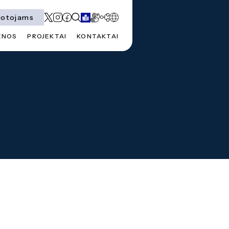
totojams
ENOS
PROJEKTAI
KONTAKTAI
teginis veiklos planas
o Strateginio veiklos