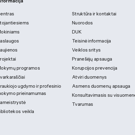
nformacija
entras
Struktūra ir kontaktai
tojantiesiems
Nuorodos
okiniams
DUK
aslaugos
Teisinė informacija
aujienos
Veiklos sritys
rojektai
Pranešėjų apsauga
okymų programos
Korupcijos prevencija
varkaraščiai
Atviri duomenys
traukiojo ugdymo ir profesinio
Asmens duomenų apsauga
okymo prieinamumas
Konsultavimasis su visuomen
ameistrystė
Tvarumas
ibliotekos veikla