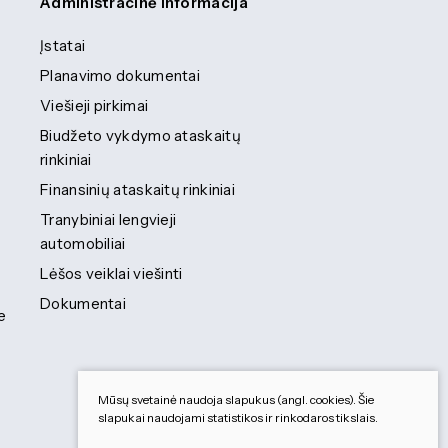
Administracinė informacija
Įstatai
Planavimo dokumentai
Viešieji pirkimai
Biudžeto vykdymo ataskaitų
rinkiniai
Finansinių ataskaitų rinkiniai
Tranybiniai lengvieji
automobiliai
Lėšos veiklai viešinti
Dokumentai
e
Mūsų svetainė naudoja slapukus (angl. cookies). Šie
slapukai naudojami statistikos ir rinkodaros tikslais.