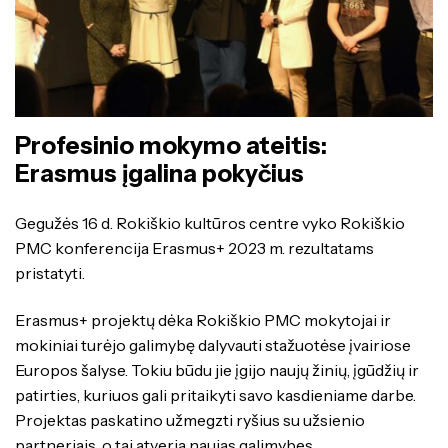
Specialybės turintiems kvalifikaciją
Traktorininkų mokymas
Kompetencijų vertinimas
ES struktūriniai projektai
Mokymo moduliai bendrojo ugdymo
Formaliojo profesinio mokymo
mokiniams
programos
ERASMUS+
Kiti
Profesinio mokymo ateitis:
Erasmus įgalina pokyčius
Gegužės 16 d. Rokiškio kultūros centre vyko Rokiškio
PMC konferencija Erasmus+ 2023 m. rezultatams
pristatyti.
Erasmus+ projektų dėka Rokiškio PMC mokytojai ir
mokiniai turėjo galimybę dalyvauti stažuotėse įvairiose
Europos šalyse. Tokiu būdu jie įgijo naujų žinių, įgūdžių ir
patirties, kuriuos gali pritaikyti savo kasdieniame darbe.
Projektas paskatino užmegzti ryšius su užsienio
partneriais, o tai atveria naujas galimybes