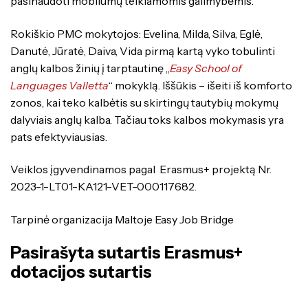
pasinaudoti mobilumų teikiamomis galimybėmis.
Rokiškio PMC mokytojos: Evelina, Milda, Silva, Eglė,
Danutė, Jūratė, Daiva, Vida pirmą kartą vyko tobulinti
anglų kalbos žinių į tarptautinę „
Easy School of
Languages Valletta
“ mokyklą. Iššūkis – išeiti iš komforto
zonos, kai teko kalbėtis su skirtingų tautybių mokymų
dalyviais anglų kalba. Tačiau toks kalbos mokymasis yra
pats efektyviausias.
Veiklos įgyvendinamos pagal Erasmus+ projektą Nr.
2023-1-LT01-KA121-VET-000117682.
Tarpinė organizacija Maltoje Easy Job Bridge
Pasirašyta sutartis Erasmus+
dotacijos sutartis