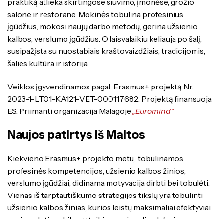
praktiką atlieka skirtingose siuvimo, įmonėse, grožio
salone ir restorane. Mokinės tobulina profesinius
įgūdžius, mokosi naujų darbo metodų, gerina užsienio
kalbos, verslumo įgūdžius. O laisvalaikiu keliauja po šalį,
susipažįsta su nuostabiais kraštovaizdžiais, tradicijomis,
šalies kultūra ir istorija.
Veiklos įgyvendinamos pagal Erasmus+ projektą Nr.
2023-1-LT01-KA121-VET-000117682. Projektą finansuoja
ES. Priimanti organizacija Malagoje
„Euromind“
Naujos patirtys iš Maltos
Kiekvieno Erasmus+ projekto metu, tobulinamos
profesinės kompetencijos, užsienio kalbos žinios,
verslumo įgūdžiai, didinama motyvacija dirbti bei tobulėti.
Vienas iš tarptautiškumo strategijos tikslų yra tobulinti
užsienio kalbos žinias, kurios leistų maksimaliai efektyviai