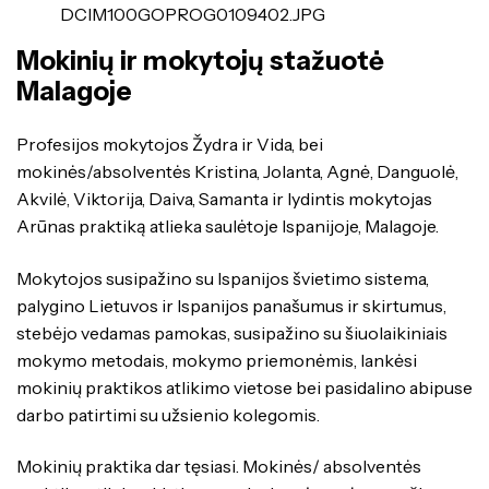
DCIM100GOPROG0109402.JPG
Mokinių ir mokytojų stažuotė
Malagoje
Profesijos mokytojos Žydra ir Vida, bei
mokinės/absolventės Kristina, Jolanta, Agnė, Danguolė,
Akvilė, Viktorija, Daiva, Samanta ir lydintis mokytojas
Arūnas praktiką atlieka saulėtoje Ispanijoje, Malagoje.
Mokytojos susipažino su Ispanijos švietimo sistema,
palygino Lietuvos ir Ispanijos panašumus ir skirtumus,
stebėjo vedamas pamokas, susipažino su šiuolaikiniais
mokymo metodais, mokymo priemonėmis, lankėsi
mokinių praktikos atlikimo vietose bei pasidalino abipuse
darbo patirtimi su užsienio kolegomis.
Mokinių praktika dar tęsiasi. Mokinės/ absolventės