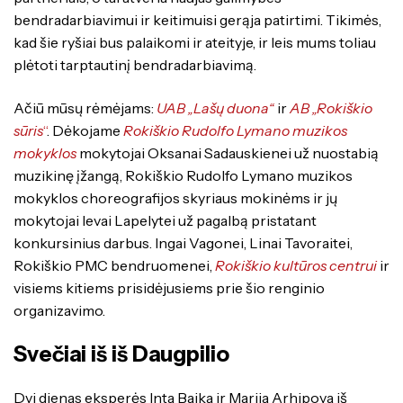
bendradarbiavimui ir keitimuisi gerąja patirtimi. Tikimės,
kad šie ryšiai bus palaikomi ir ateityje, ir leis mums toliau
plėtoti tarptautinį bendradarbiavimą.
Ačiū mūsų rėmėjams:
UAB „Lašų duona“
ir
AB „Rokiškio
sūris
“
. Dėkojame
Rokiškio Rudolfo Lymano muzikos
mokyklos
mokytojai Oksanai Sadauskienei už nuostabią
muzikinę įžangą, Rokiškio Rudolfo Lymano muzikos
mokyklos choreografijos skyriaus mokinėms ir jų
mokytojai Ievai Lapelytei už pagalbą pristatant
konkursinius darbus. Ingai Vagonei, Linai Tavoraitei,
Rokiškio PMC bendruomenei,
Rokiškio kultūros centrui
ir
visiems kitiems prisidėjusiems prie šio renginio
organizavimo.
Svečiai iš iš Daugpilio
Dvi dienas eksperės Inta Baika ir Marija Arhipova iš