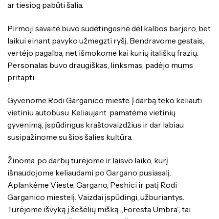
ar tiesiog pabūti šalia.
Pirmoji savaitė buvo sudėtingesnė dėl kalbos barjero, bet
laikui einant pavyko užmegzti ryšį. Bendravome gestais,
vertėjo pagalba, net išmokome kai kurių itališkų frazių.
Personalas buvo draugiškas, linksmas, padėjo mums
pritapti.
Gyvenome Rodi Garganico mieste. Į darbą teko keliauti
vietiniu autobusu. Keliaujant pamatėme vietinių
gyvenimą, įspūdingus kraštovaizdžius ir dar labiau
susipažinome su šios šalies kultūra.
Žinoma, po darbų turėjome ir laisvo laiko, kurį
išnaudojome keliaudami po Gargano pusiasalį.
Aplankėme Vieste, Gargano, Peshici ir patį Rodi
Garganico miestelį. Vaizdai įspūdingi, užburiantys.
Turėjome išvyką į šešėlių mišką „Foresta Umbra‘‘, tai