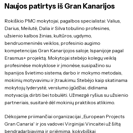
Naujos patirtys iš Gran Kanarijos
Rokiškio PMC mokytojai, pagalbos specialistai: Valius,
Darius, Meilutė, Dalia ir Silva tobulino profesines,
užsienio kalbos žinias, kultūros, ugdymo,
bendruomeninės veiklos, profesinio augimo
kompetencijas Gran Kanarijojos saloje, Ispanijoje pagal
Erasmus+ projektą. Mokytojai stebėjo kolegų veiklą
profesinėse mokyklose ir įmonėse, susipažino su
Ispanijos švietimo sistema, darbo ir mokymo metodais,
mokinių motyvavimu ir įtraukimu. Stebėjo kaip skatinama
mokytojų lyderystė, verslumo įgūdžiai, didinama
motyvacija, dirbti bei tobulėti. Užmezgė ryšius su užsienio
partneriais, susitarė dėl mokinių praktikos atlikimo.
Dėkojame priimančiai organizacijai „European Projects
Gran Canaria“ ir jos vadovei Virginijai Vincaitei už šiltą
bendradarbiavimą ir priėmimą, kokybiškai