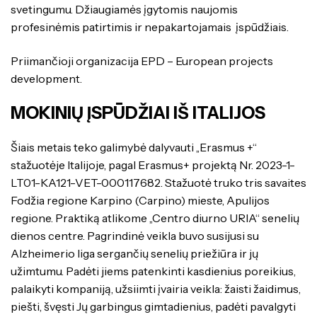
svetingumu. Džiaugiamės įgytomis naujomis
profesinėmis patirtimis ir nepakartojamais įspūdžiais.
Priimančioji organizacija EPD – European projects
development.
MOKINIŲ ĮSPŪDŽIAI IŠ ITALIJOS
Šiais metais teko galimybė dalyvauti ,,Erasmus +“
stažuotėje Italijoje, pagal Erasmus+ projektą Nr. 2023-1-
LT01-KA121-VET-000117682. Stažuotė truko tris savaites
Fodžia regione Karpino (Carpino) mieste, Apulijos
regione. Praktiką atlikome ,,Centro diurno URIA‘‘ senelių
dienos centre. Pagrindinė veikla buvo susijusi su
Alzheimerio liga sergančių senelių priežiūra ir jų
užimtumu. Padėti jiems patenkinti kasdienius poreikius,
palaikyti kompaniją, užsiimti įvairia veikla: žaisti žaidimus,
piešti, švęsti Jų garbingus gimtadienius, padėti pavalgyti