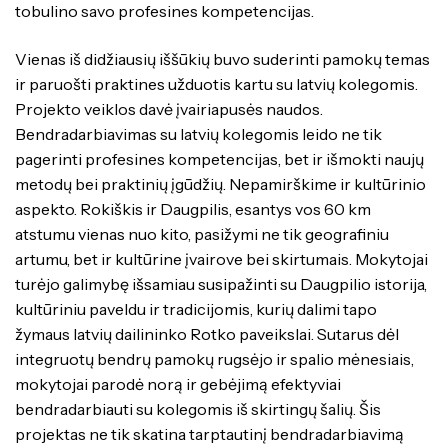
tobulino savo profesines kompetencijas.
Vienas iš didžiausių iššūkių buvo suderinti pamokų temas
ir paruošti praktines užduotis kartu su latvių kolegomis.
Projekto veiklos davė įvairiapusės naudos.
Bendradarbiavimas su latvių kolegomis leido ne tik
pagerinti profesines kompetencijas, bet ir išmokti naujų
metodų bei praktinių įgūdžių. Nepamirškime ir kultūrinio
aspekto. Rokiškis ir Daugpilis, esantys vos 60 km
atstumu vienas nuo kito, pasižymi ne tik geografiniu
artumu, bet ir kultūrine įvairove bei skirtumais. Mokytojai
turėjo galimybę išsamiau susipažinti su Daugpilio istorija,
kultūriniu paveldu ir tradicijomis, kurių dalimi tapo
žymaus latvių dailininko Rotko paveikslai. Sutarus dėl
integruotų bendrų pamokų rugsėjo ir spalio mėnesiais,
mokytojai parodė norą ir gebėjimą efektyviai
bendradarbiauti su kolegomis iš skirtingų šalių. Šis
projektas ne tik skatina tarptautinį bendradarbiavimą