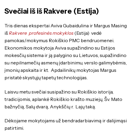
Svečiai iš iš Rakvere (Estija)
Tris dienas ekspertai Aviva Gubaidulina ir Margus Masing
iš
Rakvere profesinės mokyklos
(Estija) vedė
pamokas/mokymus Rokiškio PMC bendruomenei.
Ekonomikos mokytoja Aviva supažindino su Estijos
mokesčių sistema ir ją palygino su Lietuvos, supažindino
su nepilnamečių asmenų įdarbinimu, verslo galimybėmis,
įmonių apskaita ir kt. Apdailinikų mokytojas Margus
pristatė skystųjų tapetų technologijas.
Laisvu metu svečiai susipažino su Rokiškio istorija,
tradicijomis, aplankė Rokiškio krašto muziejų, Šv. Mato
bažnyčią, Salų dvarą, Anykščių r. Lajų taką.
Dėkojame mokytojams už bendradarbiavimą ir dalijimąsi
patirtimi.