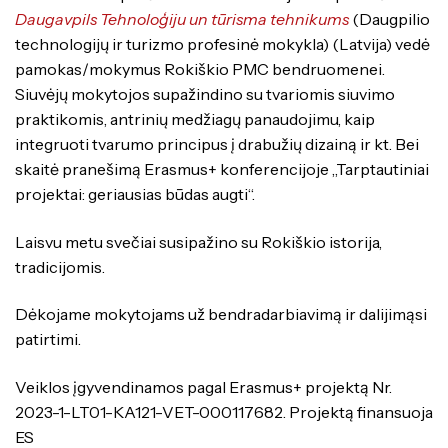
Daugavpils Tehnoloģiju un tūrisma tehnikums
(Daugpilio
technologijų ir turizmo profesinė mokykla) (Latvija) vedė
pamokas/mokymus Rokiškio PMC bendruomenei.
Siuvėjų mokytojos supažindino su tvariomis siuvimo
praktikomis, antrinių medžiagų panaudojimu, kaip
integruoti tvarumo principus į drabužių dizainą ir kt. Bei
skaitė pranešimą Erasmus+ konferencijoje „Tarptautiniai
projektai: geriausias būdas augti“.
Laisvu metu svečiai susipažino su Rokiškio istorija,
tradicijomis.
Dėkojame mokytojams už bendradarbiavimą ir dalijimąsi
patirtimi.
Veiklos įgyvendinamos pagal Erasmus+ projektą Nr.
2023-1-LT01-KA121-VET-000117682. Projektą finansuoja
ES