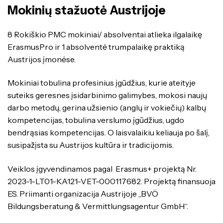
Mokinių stažuotė Austrijoje
8 Rokiškio PMC mokiniai/ absolventai atlieka ilgalaikę
ErasmusPro ir 1 absolventė trumpalaikę praktiką
Austrijos įmonėse.
Mokiniai tobulina profesinius įgūdžius, kurie ateityje
suteiks geresnes įsidarbinimo galimybes, mokosi naujų
darbo metodų, gerina užsienio (anglų ir vokiečių) kalbų
kompetencijas, tobulina verslumo įgūdžius, ugdo
bendrąsias kompetencijas. O laisvalaikiu keliauja po šalį,
susipažįsta su Austrijos kultūra ir tradicijomis.
Veiklos įgyvendinamos pagal Erasmus+ projektą Nr.
2023-1-LT01-KA121-VET-000117682. Projektą finansuoja
ES. Priimanti organizacija Austrijoje „BVÖ
Bildungsberatung & Vermittlungsagentur GmbH“.