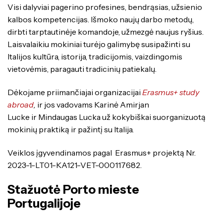
Visi dalyviai pagerino profesines, bendrąsias, užsienio
kalbos kompetencijas. Išmoko naujų darbo metodų,
dirbti tarptautinėje komandoje, užmezgė naujus ryšius.
Laisvalaikiu mokiniai turėjo galimybę susipažinti su
Italijos kultūra, istorija, tradicijomis, vaizdingomis
vietovėmis, paragauti tradicinių patiekalų.
Dėkojame priimančiajai organizacijai
Erasmus+ study
abroad
,
ir jos vadovams Karinė Amirjan
Lucke ir Mindaugas Lucka už kokybiškai suorganizuotą
mokinių praktiką ir pažintį su Italija.
Veiklos įgyvendinamos pagal Erasmus+ projektą Nr.
2023-1-LT01-KA121-VET-000117682.
Stažuotė Porto mieste
Portugalijoje