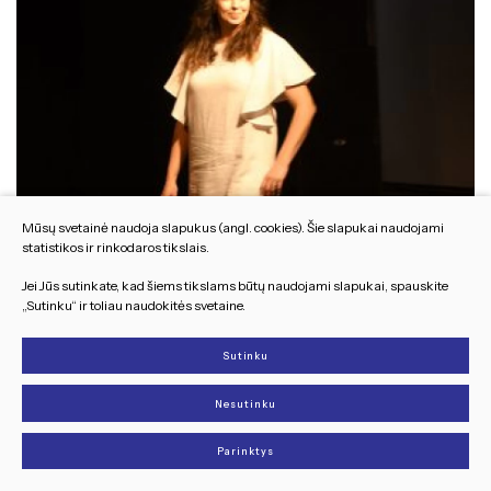
Mūsų svetainė naudoja slapukus (angl. cookies). Šie slapukai naudojami
statistikos ir rinkodaros tikslais.
Jei Jūs sutinkate, kad šiems tikslams būtų naudojami slapukai, spauskite
„Sutinku“ ir toliau naudokitės svetaine.
Sutinku
Nesutinku
Parinktys