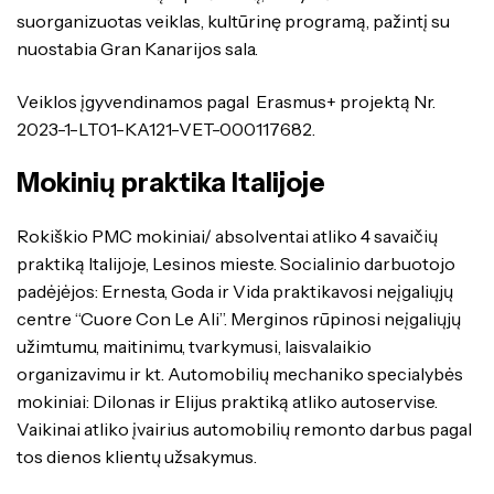
suorganizuotas veiklas, kultūrinę programą, pažintį su
nuostabia Gran Kanarijos sala.
Veiklos įgyvendinamos pagal Erasmus+ projektą Nr.
2023-1-LT01-KA121-VET-000117682.
Mokinių praktika Italijoje
Rokiškio PMC mokiniai/ absolventai atliko 4 savaičių
praktiką Italijoje, Lesinos mieste. Socialinio darbuotojo
padėjėjos: Ernesta, Goda ir Vida praktikavosi neįgaliųjų
centre “Cuore Con Le Ali”. Merginos rūpinosi neįgaliųjų
užimtumu, maitinimu, tvarkymusi, laisvalaikio
organizavimu ir kt. Automobilių mechaniko specialybės
mokiniai: Dilonas ir Elijus praktiką atliko autoservise.
Vaikinai atliko įvairius automobilių remonto darbus pagal
tos dienos klientų užsakymus.