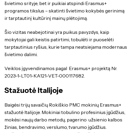
švietimo srityje, bet ir puikiai atspindi Erasmus+
programos tikslus – skatinti švietimo kokybės gerinimą
ir tarptautinį kultūrinį mainų plėtojimą.
Šio vizitas neabejotinai yra puikus pavyzdys, kaip
mokytojai gali keistis patirtimi, tobulėti ir puoselėti
tarptautinius ryšius, kurie tampa neatsiejama modernaus
švietimo dalimi.
Veiklos įgyvendinamos pagal Erasmus+ projektą Nr.
2023-1-LT01-KA121-VET-000117682.
Stažuotė Italijoje
Baigėsi trijų savaičių Rokiškio PMC mokinių Erasmus+
stažuotė Italijoje. Mokiniai tobulino profesinius įgūdžius,
mokėsi naujų darbo metodų, pagerino užsienio kalbos
žinias, bendravimo, verslumo, tvarumo įgūdžius.