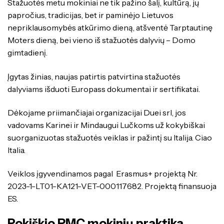
Stažuotės metu mokiniai ne tik pažino šalį, kultūrą, jų
papročius, tradicijas, bet ir paminėjo Lietuvos
nepriklausomybės atkūrimo dieną, atšventė Tarptautinę
Moters dieną, bei vieno iš stažuotės dalyvių – Domo
gimtadienį.
Įgytas žinias, naujas patirtis patvirtina stažuotės
dalyviams išduoti Europass dokumentai ir sertifikatai.
Dėkojame priimančiajai organizacijai Duei srl, jos
vadovams Karinei ir Mindaugui Lučkoms už kokybiškai
suorganizuotas stažuotės veiklas ir pažintį su Italija. Ciao
Italia.
Veiklos įgyvendinamos pagal Erasmus+ projektą Nr.
2023-1-LT01-KA121-VET-000117682. Projektą finansuoja
ES.
Rokiškio PMC mokinių praktika