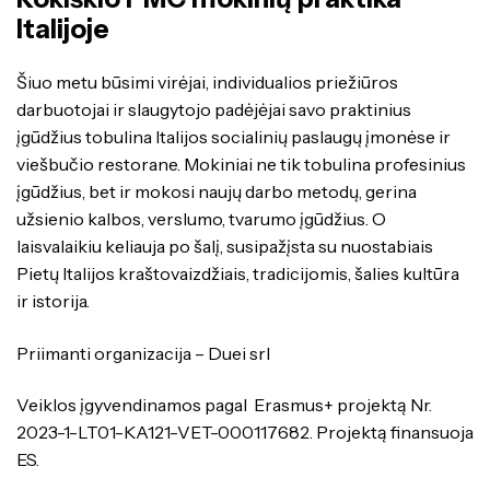
Italijoje
Šiuo metu būsimi virėjai, individualios priežiūros
darbuotojai ir slaugytojo padėjėjai savo praktinius
įgūdžius tobulina Italijos socialinių paslaugų įmonėse ir
viešbučio restorane. Mokiniai ne tik tobulina profesinius
įgūdžius, bet ir mokosi naujų darbo metodų, gerina
užsienio kalbos, verslumo, tvarumo įgūdžius. O
laisvalaikiu keliauja po šalį, susipažįsta su nuostabiais
Pietų Italijos kraštovaizdžiais, tradicijomis, šalies kultūra
ir istorija.
Priimanti organizacija – Duei srl
Veiklos įgyvendinamos pagal Erasmus+ projektą Nr.
2023-1-LT01-KA121-VET-000117682. Projektą finansuoja
ES.