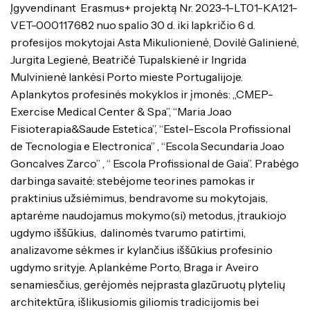
Įgyvendinant Erasmus+ projektą Nr. 2023-1-LT01-KA121-
VET-000117682 nuo spalio 30 d. iki lapkričio 6 d.
profesijos mokytojai Asta Mikulionienė, Dovilė Galinienė,
Jurgita Legienė, Beatričė Tupalskienė ir Ingrida
Mulvinienė lankėsi Porto mieste Portugalijoje.
Aplankytos profesinės mokyklos ir įmonės: „CMEP-
Exercise Medical Center & Spa”, “Maria Joao
Fisioterapia&Saude Estetica”, “Estel-Escola Profissional
de Tecnologia e Electronica” , “Escola Secundaria Joao
Goncalves Zarco” , “ Escola Profissional de Gaia”. Prabėgo
darbinga savaitė: stebėjome teorines pamokas ir
praktinius užsiėmimus, bendravome su mokytojais,
aptarėme naudojamus mokymo(si) metodus, įtraukiojo
ugdymo iššūkius, dalinomės tvarumo patirtimi,
analizavome sėkmes ir kylančius iššūkius profesinio
ugdymo srityje. Aplankėme Porto, Braga ir Aveiro
senamiesčius, gerėjomės neįprasta glazūruotų plytelių
architektūra, išlikusiomis giliomis tradicijomis bei