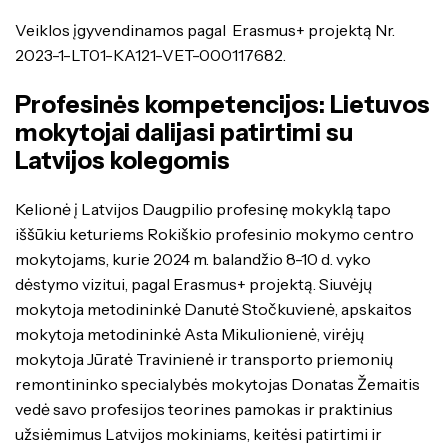
Veiklos įgyvendinamos pagal Erasmus+ projektą Nr.
2023-1-LT01-KA121-VET-000117682.
Profesinės kompetencijos: Lietuvos
mokytojai dalijasi patirtimi su
Latvijos kolegomis
Kelionė į Latvijos Daugpilio profesinę mokyklą tapo
iššūkiu keturiems Rokiškio profesinio mokymo centro
mokytojams, kurie 2024 m. balandžio 8-10 d. vyko
dėstymo vizitui, pagal Erasmus+ projektą. Siuvėjų
mokytoja metodininkė Danutė Stočkuvienė, apskaitos
mokytoja metodininkė Asta Mikulionienė, virėjų
mokytoja Jūratė Travinienė ir transporto priemonių
remontininko specialybės mokytojas Donatas Žemaitis
vedė savo profesijos teorines pamokas ir praktinius
užsiėmimus Latvijos mokiniams, keitėsi patirtimi ir