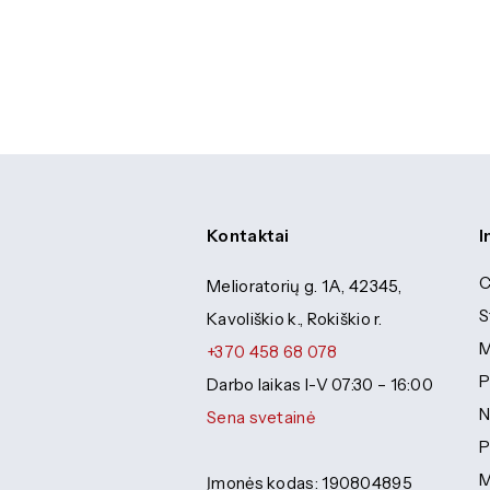
Kontaktai
I
C
Melioratorių g. 1A, 42345,
S
Kavoliškio k., Rokiškio r.
M
+370 458 68 078
P
Darbo laikas I-V 07:30 – 16:00
N
Sena svetainė
P
M
Įmonės kodas: 190804895