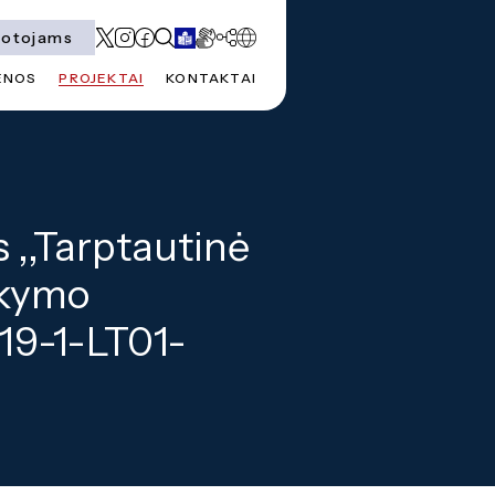
totojams
ENOS
PROJEKTAI
KONTAKTAI
 ,,Tarptautinė
okymo
019-1-LT01-