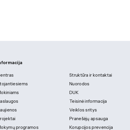
nformacija
entras
Struktūra ir kontaktai
tojantiesiems
Nuorodos
okiniams
DUK
aslaugos
Teisinė informacija
aujienos
Veiklos sritys
rojektai
Pranešėjų apsauga
okymų programos
Korupcijos prevencija