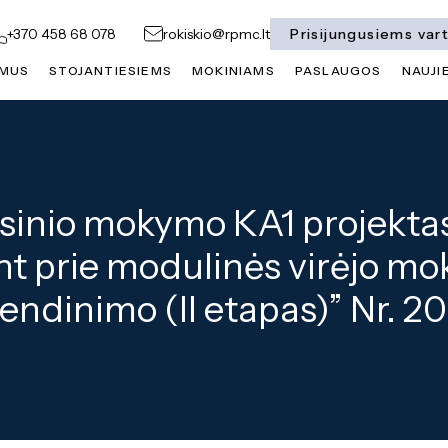
Prisijungusiems var
+370 458 68 078
rokiskio@rpmc.lt
 MUS
STOJANTIESIEMS
MOKINIAMS
PASLAUGOS
NAUJI
sinio mokymo KA1 projektas
ant prie modulinės virėjo m
ndinimo (II etapas)” Nr. 2
profesinio mokymo KA1 projektas ,,Tarptautinė p