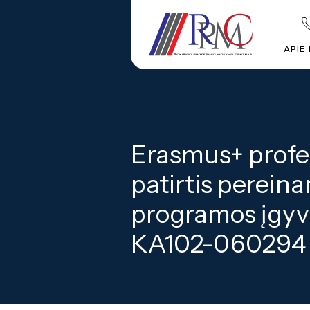
APIE
Erasmus+ profe
patirtis perein
programos įgyve
Titulinis
Projektai
ERASMUS+
Erasmus+ 
KA102-060294