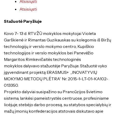
Atsisiųsti
Atsisiųsti
Stažuotė Paryžiuje
Kovo 7- 13 d. RTVŽŪ mokyklos mokytojai Violeta
Garškienė ir Rimantas Guzikauskas su kolegomis iš Biržų
technologijų ir verslo mokymo centro, Kupiškio
technologijos ir verslo mokyklos bei Panevėžio
Margaritos Rimkevičaitės technologinės
mokyklos dalyvavo stažuotėje Paryžiuje. Stažuotė vyko
įgyvendinant projektą ERASMUS+ „INOVATYVIŲ
MOKYMO METODŲ PLĖTRA“ Nr. 2015-1-LT-01-KA102-
013350.
Projekto dalyviai susipažino su Prancūzijos švietimo
sistema, lankėsi pameistrystės centruose, profesiniame
licėjuje, stebėjo darbo procesą, su statybos specialybių ir
mažų įmonių konfederacijos atstovais diskutavo apie