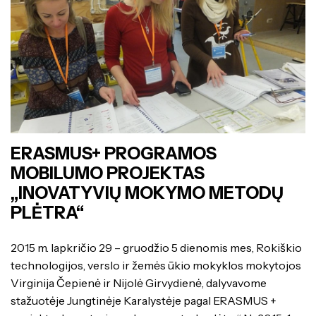
Specialybės turintiems kvalifikaciją
Traktorininkų mokymas
Kompetencijų vertinimas
ES struktūriniai projektai
Mokymo moduliai bendrojo ugdymo
Formaliojo profesinio mokymo
mokiniams
programos
ERASMUS+
Kiti
ERASMUS+ PROGRAMOS
MOBILUMO PROJEKTAS
„INOVATYVIŲ MOKYMO METODŲ
PLĖTRA“
2015 m. lapkričio 29 – gruodžio 5 dienomis mes, Rokiškio
technologijos, verslo ir žemės ūkio mokyklos mokytojos
Virginija Čepienė ir Nijolė Girvydienė, dalyvavome
stažuotėje Jungtinėje Karalystėje pagal ERASMUS +