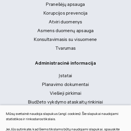
Pranešėjų apsauga
Korupcijos prevencija
Atviri duomenys
Asmens duomenų apsauga
Konsultavimasis su visuomene
Tvarumas
Administracinė informacija
Įstatai
Planavimo dokumentai
Viešieji pirkimai
Biudžeto vykdymo ataskaitų rinkiniai
Finansinių ataskaitų rinkiniai
Mūsų svetainė naudoja slapukus (angl. cookies). Šie slapukai naudojami
Tranybiniai lengvieji automobiliai
statistikos ir rinkodaros tikslais.
Lėšos veiklai viešinti
Jei Jūs sutinkate, kad šiems tikslams būtų naudojami slapukai, spauskite