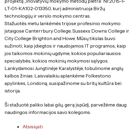
projektą ,,Inovatyvių mokymo metodų plėtra“ Nr.2015-1-
LT-01-KA102-013350, kurį administruoja Biržų
technologijų ir verslo mokymo centras.
Stažuotės metu lankėmės trijose profesinio mokymo
įstaigose Canterrbury College, Sussexs Downs College ir
City College Brighton and Howe. Mūsų tikslas buvo
sužinoti, kaip įdiegtos ir naudojamos IT programos, kaip
jos taikomos mokinių ugdyme, kokios populiariausios
specialybės, kokios mokinių mokymosi sąlygos.
Lankydamosi Jungtinėje Karalystėje, tobulinome anglų
kalbos žinias. Laisvalaikiu aplankėme Folkestono
apylinkes, Londoną, susipažinome su britų kultūra bei
istorija.
Ši stažuotė paliko labai gilų, gerą įspūdį, parvežėme daug
naudingos informacijos savo kolegoms.
Atsisiųsti