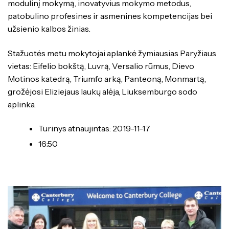
modulinį mokymą, inovatyvius mokymo metodus,
patobulino profesines ir asmenines kompetencijas bei
užsienio kalbos žinias.
Stažuotės metu mokytojai aplankė žymiausias Paryžiaus
vietas: Eifelio bokštą, Luvrą, Versalio rūmus, Dievo
Motinos katedrą, Triumfo arką, Panteoną, Monmartą,
grožėjosi Eliziejaus laukų alėja, Liuksemburgo sodo
aplinka.
Turinys atnaujintas: 2019-11-17
16:50