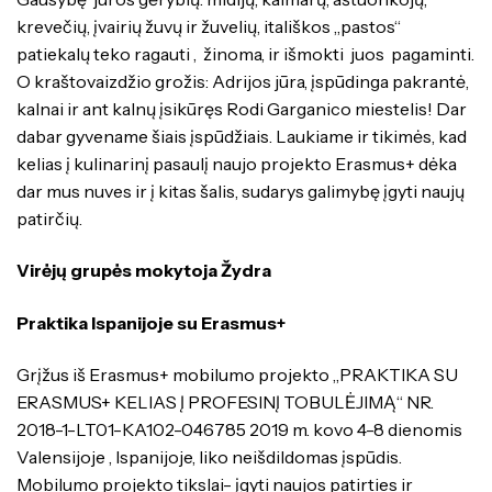
krevečių, įvairių žuvų ir žuvelių, itališkos „pastos“
patiekalų teko ragauti , žinoma, ir išmokti juos pagaminti.
O kraštovaizdžio grožis: Adrijos jūra, įspūdinga pakrantė,
kalnai ir ant kalnų įsikūręs Rodi Garganico miestelis! Dar
dabar gyvename šiais įspūdžiais. Laukiame ir tikimės, kad
kelias į kulinarinį pasaulį naujo projekto Erasmus+ dėka
dar mus nuves ir į kitas šalis, sudarys galimybę įgyti naujų
patirčių.
Virėjų grupės mokytoja Žydra
Praktika Ispanijoje su Erasmus+
Grįžus iš Erasmus+ mobilumo projekto „PRAKTIKA SU
ERASMUS+ KELIAS Į PROFESINĮ TOBULĖJIMĄ“ NR.
2018-1-LT01-KA102-046785 2019 m. kovo 4-8 dienomis
Valensijoje , Ispanijoje, liko neišdildomas įspūdis.
Mobilumo projekto tikslai- įgyti naujos patirties ir