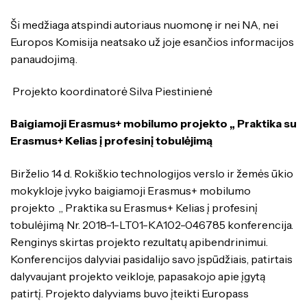
Ši medžiaga atspindi autoriaus nuomonę ir nei NA, nei
Europos Komisija neatsako už joje esančios informacijos
panaudojimą.
Projekto koordinatorė Silva Piestinienė
Baigiamoji Erasmus+ mobilumo projekto „ Praktika su
Erasmus+ Kelias į profesinį tobulėjimą
Birželio 14 d. Rokiškio technologijos verslo ir žemės ūkio
mokykloje įvyko baigiamoji Erasmus+ mobilumo
projekto „ Praktika su Erasmus+ Kelias į profesinį
tobulėjimą Nr. 2018-1-LT01-KA102-046785 konferencija.
Renginys skirtas projekto rezultatų apibendrinimui.
Konferencijos dalyviai pasidalijo savo įspūdžiais, patirtais
dalyvaujant projekto veikloje, papasakojo apie įgytą
patirtį. Projekto dalyviams buvo įteikti Europass