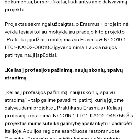
dokumentai, bei sertifikatai, liudijantys apie dalyvavimą
projekte.
Projektas sėkmingai užbaigtas, o Erasmus + projektinė
veikla tęsiasi toliau. mokykla jau pradėjo kito projekto –
„Praktika, įgūdžiai, tobulėjimas su Erasmus+ Nr. 2019-1-
LT01-KA102-060180 įgyvendinimą. Laukia naujos
patirtys, nauji įspūdžiai.
,,Kelias į profesijos pažinimą, naujų skonių, spalvų
atradimą“
,,Kelias į profesijos pažinimą, naujų skonių, spalvų
atradimą“ – taip galime pavadinti patirtį, kurią įgijome
dalyvaudami projekte „ Praktika su Erasmus+ Kelias į
profesinį tobulėjimą Nr. 2018-1-LT01-KA102-046785. Šis
projektas mums suteikė galimybę apsilankyti ir padirbėti
Italijoje, Apulijos regione esančiuose restoranuose.
Gausybę jūros gėrybių: midijų, kalmarų, aštuonkojų,