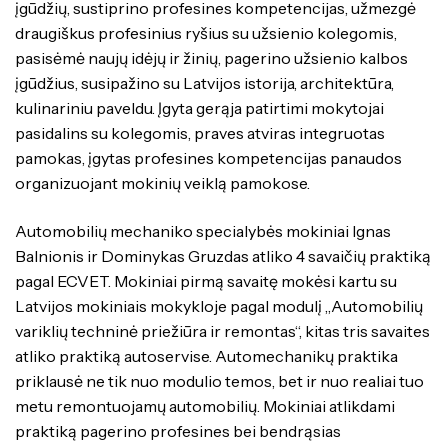
įgūdžių, sustiprino profesines kompetencijas, užmezgė
draugiškus profesinius ryšius su užsienio kolegomis,
pasisėmė naujų idėjų ir žinių, pagerino užsienio kalbos
įgūdžius, susipažino su Latvijos istorija, architektūra,
kulinariniu paveldu. Įgyta gerąja patirtimi mokytojai
pasidalins su kolegomis, praves atviras integruotas
pamokas, įgytas profesines kompetencijas panaudos
organizuojant mokinių veiklą pamokose.
Automobilių mechaniko specialybės mokiniai Ignas
Balnionis ir Dominykas Gruzdas atliko 4 savaičių praktiką
pagal ECVET. Mokiniai pirmą savaitę mokėsi kartu su
Latvijos mokiniais mokykloje pagal modulį „Automobilių
variklių techninė priežiūra ir remontas“, kitas tris savaites
atliko praktiką autoservise. Automechanikų praktika
priklausė ne tik nuo modulio temos, bet ir nuo realiai tuo
metu remontuojamų automobilių. Mokiniai atlikdami
praktiką pagerino profesines bei bendrąsias