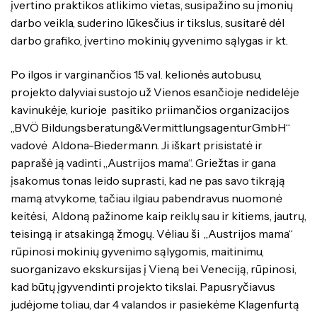
įvertino praktikos atlikimo vietas, susipažino su įmonių
darbo veikla, suderino lūkesčius ir tikslus, susitarė dėl
darbo grafiko, įvertino mokinių gyvenimo sąlygas ir kt.
Po ilgos ir varginančios 15 val. kelionės autobusu,
projekto dalyviai sustojo už Vienos esančioje nedidelėje
kavinukėje, kurioje pasitiko priimančios organizacijos
„BVÖ Bildungsberatung&VermittlungsagenturGmbH“
vadovė Aldona-Biedermann. Ji iškart prisistatė ir
paprašė ją vadinti „Austrijos mama“. Griežtas ir gana
įsakomus tonas leido suprasti, kad ne pas savo tikrąją
mamą atvykome, tačiau ilgiau pabendravus nuomonė
keitėsi, Aldoną pažinome kaip reiklų sau ir kitiems, jautrų,
teisingą ir atsakingą žmogų. Vėliau ši „Austrijos mama“
rūpinosi mokinių gyvenimo sąlygomis, maitinimu,
suorganizavo ekskursijas į Vieną bei Veneciją, rūpinosi,
kad būtų įgyvendinti projekto tikslai. Papusryčiavus
judėjome toliau, dar 4 valandos ir pasiekėme Klagenfurtą