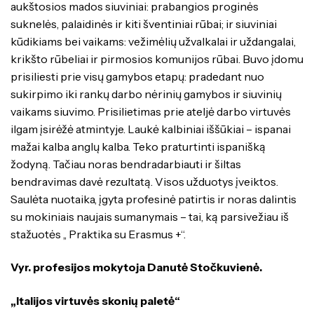
aukštosios mados siuviniai: prabangios proginės
suknelės, palaidinės ir kiti šventiniai rūbai; ir siuviniai
kūdikiams bei vaikams: vežimėlių užvalkalai ir uždangalai,
krikšto rūbeliai ir pirmosios komunijos rūbai. Buvo įdomu
prisiliesti prie visų gamybos etapų: pradedant nuo
sukirpimo iki rankų darbo nėrinių gamybos ir siuvinių
vaikams siuvimo. Prisilietimas prie ateljė darbo virtuvės
ilgam įsirėžė atmintyje. Laukė kalbiniai iššūkiai – ispanai
mažai kalba anglų kalba. Teko praturtinti ispanišką
žodyną. Tačiau noras bendradarbiauti ir šiltas
bendravimas davė rezultatą. Visos užduotys įveiktos.
Saulėta nuotaika, įgyta profesinė patirtis ir noras dalintis
su mokiniais naujais sumanymais – tai, ką parsivežiau iš
stažuotės ,, Praktika su Erasmus +“.
Vyr. profesijos mokytoja Danutė Stočkuvienė.
„Italijos virtuvės skonių paletė“