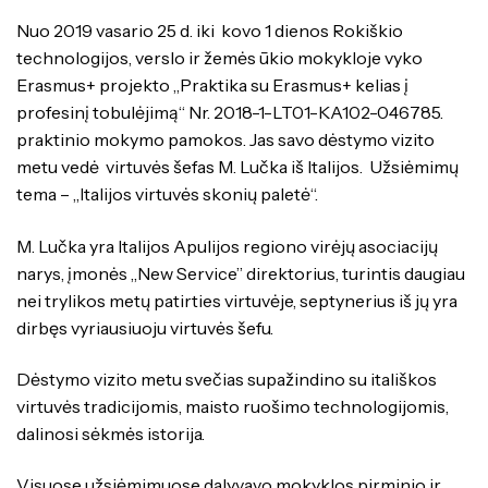
Nuo 2019 vasario 25 d. iki kovo 1 dienos Rokiškio
technologijos, verslo ir žemės ūkio mokykloje vyko
Erasmus+ projekto „Praktika su Erasmus+ kelias į
profesinį tobulėjimą“ Nr. 2018-1-LT01-KA102-046785.
praktinio mokymo pamokos. Jas savo dėstymo vizito
metu vedė virtuvės šefas M. Lučka iš Italijos. Užsiėmimų
tema – „Italijos virtuvės skonių paletė“.
M. Lučka yra Italijos Apulijos regiono virėjų asociacijų
narys, įmonės „New Service” direktorius, turintis daugiau
nei trylikos metų patirties virtuvėje, septynerius iš jų yra
dirbęs vyriausiuoju virtuvės šefu.
Dėstymo vizito metu svečias supažindino su itališkos
virtuvės tradicijomis, maisto ruošimo technologijomis,
dalinosi sėkmės istorija.
Visuose užsiėmimuose dalyvavo mokyklos pirminio ir