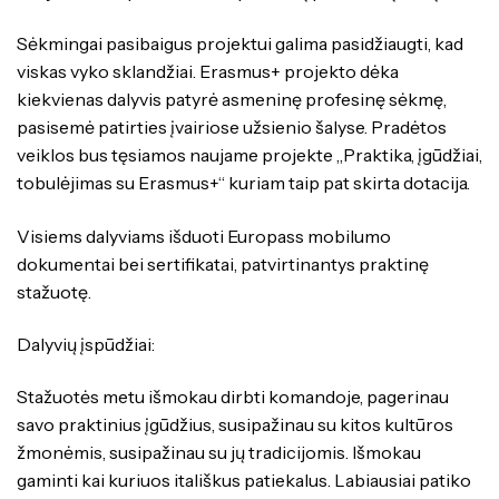
Sėkmingai pasibaigus projektui galima pasidžiaugti, kad
viskas vyko sklandžiai. Erasmus+ projekto dėka
kiekvienas dalyvis patyrė asmeninę profesinę sėkmę,
pasisemė patirties įvairiose užsienio šalyse. Pradėtos
veiklos bus tęsiamos naujame projekte „Praktika, įgūdžiai,
tobulėjimas su Erasmus+“ kuriam taip pat skirta dotacija.
Visiems dalyviams išduoti Europass mobilumo
dokumentai bei sertifikatai, patvirtinantys praktinę
stažuotę.
Dalyvių įspūdžiai:
Stažuotės metu išmokau dirbti komandoje, pagerinau
savo praktinius įgūdžius, susipažinau su kitos kultūros
žmonėmis, susipažinau su jų tradicijomis. Išmokau
gaminti kai kuriuos itališkus patiekalus. Labiausiai patiko