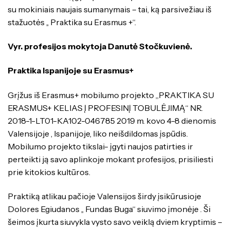
su mokiniais naujais sumanymais – tai, ką parsivežiau iš
stažuotės ,, Praktika su Erasmus +“.
Vyr. profesijos mokytoja Danutė Stočkuvienė.
Praktika Ispanijoje su Erasmus+
Grįžus iš Erasmus+ mobilumo projekto „PRAKTIKA SU
ERASMUS+ KELIAS Į PROFESINĮ TOBULĖJIMĄ“ NR.
2018-1-LT01-KA102-046785 2019 m. kovo 4-8 dienomis
Valensijoje , Ispanijoje, liko neišdildomas įspūdis.
Mobilumo projekto tikslai- įgyti naujos patirties ir
perteikti ją savo aplinkoje mokant profesijos, prisiliesti
prie kitokios kultūros.
Praktiką atlikau pačioje Valensijos širdy įsikūrusioje
Dolores Egiudanos ,, Fundas Buga“ siuvimo įmonėje . Ši
šeimos įkurta siuvykla vysto savo veiklą dviem kryptimis –