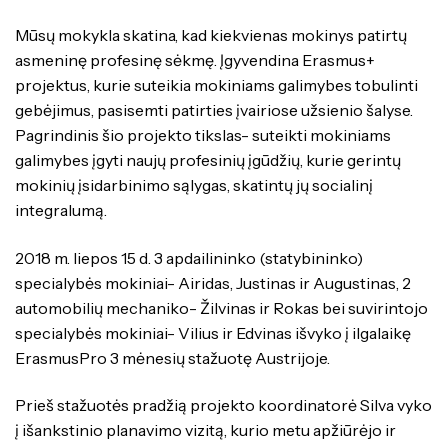
Mūsų mokykla skatina, kad kiekvienas mokinys patirtų
asmeninę profesinę sėkmę. Įgyvendina Erasmus+
projektus, kurie suteikia mokiniams galimybes tobulinti
gebėjimus, pasisemti patirties įvairiose užsienio šalyse.
Pagrindinis šio projekto tikslas- suteikti mokiniams
galimybes įgyti naujų profesinių įgūdžių, kurie gerintų
mokinių įsidarbinimo sąlygas, skatintų jų socialinį
integralumą.
2018 m. liepos 15 d. 3 apdailininko (statybininko)
specialybės mokiniai- Airidas, Justinas ir Augustinas, 2
automobilių mechaniko- Žilvinas ir Rokas bei suvirintojo
specialybės mokiniai- Vilius ir Edvinas išvyko į ilgalaikę
ErasmusPro 3 mėnesių stažuotę Austrijoje.
Prieš stažuotės pradžią projekto koordinatorė Silva vyko
į išankstinio planavimo vizitą, kurio metu apžiūrėjo ir