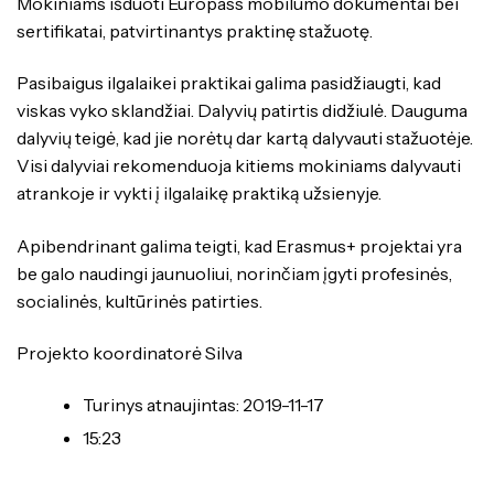
Mokiniams išduoti Europass mobilumo dokumentai bei
sertifikatai, patvirtinantys praktinę stažuotę.
Pasibaigus ilgalaikei praktikai galima pasidžiaugti, kad
viskas vyko sklandžiai. Dalyvių patirtis didžiulė. Dauguma
dalyvių teigė, kad jie norėtų dar kartą dalyvauti stažuotėje.
Visi dalyviai rekomenduoja kitiems mokiniams dalyvauti
atrankoje ir vykti į ilgalaikę praktiką užsienyje.
Apibendrinant galima teigti, kad Erasmus+ projektai yra
be galo naudingi jaunuoliui, norinčiam įgyti profesinės,
socialinės, kultūrinės patirties.
Projekto koordinatorė Silva
Turinys atnaujintas: 2019-11-17
15:23