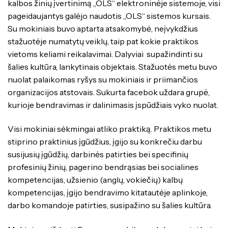
kalbos žinių įvertinimą „OLS“ elektroninėje sistemoje, visi
pageidaujantys galėjo naudotis „OLS“ sistemos kursais.
Su mokiniais buvo aptarta atsakomybė, neįvykdžius
stažuotėje numatytų veiklų, taip pat kokie praktikos
vietoms keliami reikalavimai. Dalyviai supažindinti su
šalies kultūra, lankytinais objektais. Stažuotės metu buvo
nuolat palaikomas ryšys su mokiniais ir priimančios
organizacijos atstovais. Sukurta facebok uždara grupė,
kurioje bendravimas ir dalinimasis įspūdžiais vyko nuolat.
Visi mokiniai sėkmingai atliko praktiką. Praktikos metu
stiprino praktinius įgūdžius, įgijo su konkrečiu darbu
susijusių įgūdžių, darbinės patirties bei specifinių
profesinių žinių, pagerino bendrąsias bei socialines
kompetencijas, užsienio (anglų, vokiečių) kalbų
kompetencijas, įgijo bendravimo kitatautėje aplinkoje,
darbo komandoje patirties, susipažino su šalies kultūra.