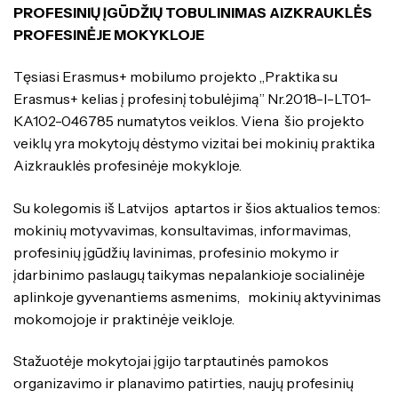
PROFESINIŲ ĮGŪDŽIŲ TOBULINIMAS AIZKRAUKLĖS
PROFESINĖJE MOKYKLOJE
Tęsiasi Erasmus+ mobilumo projekto „Praktika su
Erasmus+ kelias į profesinį tobulėjimą” Nr.2018-l-LT01-
KA102-046785 numatytos veiklos. Viena šio projekto
veiklų yra mokytojų dėstymo vizitai bei mokinių praktika
Aizkrauklės profesinėje mokykloje.
Su kolegomis iš Latvijos aptartos ir šios aktualios temos:
mokinių motyvavimas, konsultavimas, informavimas,
profesinių įgūdžių lavinimas, profesinio mokymo ir
įdarbinimo paslaugų taikymas nepalankioje socialinėje
aplinkoje gyvenantiems asmenims, mokinių aktyvinimas
mokomojoje ir praktinėje veikloje.
Stažuotėje mokytojai įgijo tarptautinės pamokos
organizavimo ir planavimo patirties, naujų profesinių