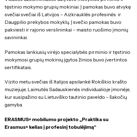
tęstinio mokymo grupių mokiniai. Į pamokas buvo atvykę
svečiai svečiai iš Latvijos – Aizkrauklės profesinės ir
Daugpilio prekybos mokyklų. Į svečio pamokas buvo
pakviesti ir rajono verslininkai – maisto ruošimo įmonių
savininkai.
Pamokas lankiusių virėjo specialybės pirminio ir tęstinio
mokymosi grupių mokinių įgytos žinios buvo įvertintos
sertifikatais.
Vizito metu svečias iš Italijos apsilankė Rokiškio krašto
muziejuje, Laimutės Sadauskienės individualioje įmonėje,
kur susipažino su Lietuviško tautinio paveldo – šakočių
gamyba.
ERASMUS+ mobilumo projekto „Praktika su
Erasmus+ kelias į profesinį tobulėjimą“