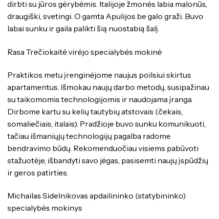
dirbti su jūros gėrybėmis. Italijoje žmonės labia malonūs,
draugiški, svetingi. O gamta Apulijos be galo graži. Buvo
labai sunku ir gaila palikti šią nuostabią šalį.
Rasa Trečiokaitė virėjo specialybės mokinė
Praktikos metu įrenginėjome naujus poilsiui skirtus
apartamentus. Išmokau naujų darbo metodų, susipažinau
su taikomomis technologijomis ir naudojama įranga.
Dirbome kartu su kelių tautybių atstovais (čekais,
somaliečiais, italais). Pradžioje buvo sunku komunikuoti,
tačiau išmaniųjų technologijų pagalba radome
bendravimo būdų. Rekomenduočiau visiems pabūvoti
stažuotėje, išbandyti savo jėgas, pasisemti naujų įspūdžių
ir geros patirties.
Michailas Sidelnikovas apdailininko (statybininko)
specialybės mokinys