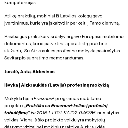
kompetencijas.
Atlikę praktiką, mokiniai iš Latvijos kolegų gavo
įvertinimus, kurie yra įskaityti ir perkelti į Tamo dienyną.
Pasibaigus praktikai visi dalyviai gavo Europass mobilumo
dokumentus, kurie patvirtina apie atliktą praktinę
stažuotę. Su Aizkrauklės profesine mokykla pasirašytas
Savitarpio supratimo memorandumas.
Jūratė, Asta, Aldevinas
Išvyka į Aizkrauklės (Latvija) profesinę mokyklą
Mokykla tęsia
Erasmus+
programos mobilumo
projekto
„Praktika su Erasmus+ kelias į profesinį
tobulėjimą”
Nr.2018-l-LT01-KA102-046785
, numatytas
veiklas. Viena iš šio projekto veiklų yra mokytojų
dėstymo vizitai bei mokinių praktika Aizkrauklės