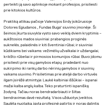
perteikti ją savo aplinkoje mokant profesijos, prisiliesti
prie kitokios kultūros.
Praktiką atlikau pačioje Valensijos širdy įsikūrusioje
Dolores Egiudanos ,, Fundas Buga“ siuvimo įmonėje . Ši
šeimos įkurta siuvykla vysto savo veiklą dviem kryptimis –
aukštosios mados siuviniai: prabangios proginės
suknelės, palaidinės ir kiti šventiniai rūbai; ir siuviniai
kūdikiams bei vaikams: vežimėlių užvalkalai ir uždangalai,
krikšto rūbeliai ir pirmosios komunijos rūbai. Buvo įdomu
prisiliesti prie visų gamybos etapų: pradedant nuo
sukirpimo iki rankų darbo nėrinių gamybos ir siuvinių
vaikams siuvimo. Prisilietimas prie ateljė darbo virtuvės
ilgam įsirėžė atmintyje. Laukė kalbiniai iššūkiai – ispanai
mažai kalba anglų kalba. Teko praturtinti ispanišką
žodyną. Tačiau noras bendradarbiauti ir šiltas
bendravimas davė rezultatą. Visos užduotys įveiktos.
Saulėta nuotaika, įgyta profesinė patirtis ir noras dalintis