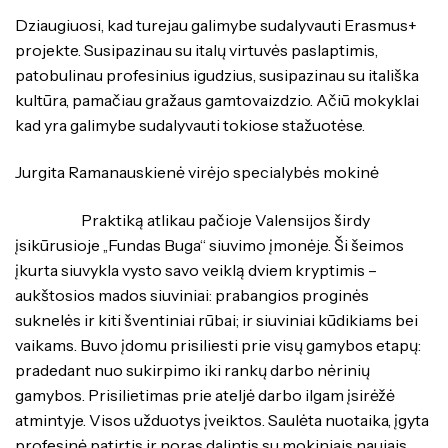
Dziaugiuosi, kad turejau galimybe sudalyvauti Erasmus+
projekte. Susipazinau su italų virtuvės paslaptimis,
patobulinau profesinius igudzius, susipazinau su itališka
kultūra, pamačiau gražaus gamtovaizdzio. Ačiū mokyklai
kad yra galimybe sudalyvauti tokiose stažuotėse.
Jurgita Ramanauskienė virėjo specialybės mokinė
Praktiką atlikau pačioje Valensijos širdy
įsikūrusioje ,,Fundas Buga“ siuvimo įmonėje. Ši šeimos
įkurta siuvykla vysto savo veiklą dviem kryptimis –
aukštosios mados siuviniai: prabangios proginės
suknelės ir kiti šventiniai rūbai; ir siuviniai kūdikiams bei
vaikams. Buvo įdomu prisiliesti prie visų gamybos etapų:
pradedant nuo sukirpimo iki rankų darbo nėrinių
gamybos. Prisilietimas prie ateljė darbo ilgam įsirėžė
atmintyje. Visos užduotys įveiktos. Saulėta nuotaika, įgyta
profesinė patirtis ir noras dalintis su mokiniais naujais