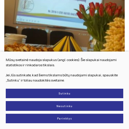
Mūsų svetainė naudoja slapukus (angl. cookies). Šie slapukai naudojami
statistikos ir rinkodaros tikslais.
Jei Jūs sutinkate, kad šiems tikslams būtų naudojami slapukai, spauskite
„Sutinku“ ir toliau naudokitės svetaine.
Sutinku
Nesutinku
Parinktys