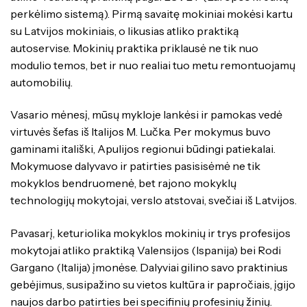
perkėlimo sistemą). Pirmą savaitę mokiniai mokėsi kartu
su Latvijos mokiniais, o likusias atliko praktiką
autoservise. Mokinių praktika priklausė ne tik nuo
modulio temos, bet ir nuo realiai tuo metu remontuojamų
automobilių.
Vasario mėnesį, mūsų mykloje lankėsi ir pamokas vedė
virtuvės šefas iš Italijos M. Lučka. Per mokymus buvo
gaminami itališki, Apulijos regionui būdingi patiekalai.
Mokymuose dalyvavo ir patirties pasisisėmė ne tik
mokyklos bendruomenė, bet rajono mokyklų
technologijų mokytojai, verslo atstovai, svečiai iš Latvijos.
Pavasarį, keturiolika mokyklos mokinių ir trys profesijos
mokytojai atliko praktiką Valensijos (Ispanija) bei Rodi
Gargano (Italija) įmonėse. Dalyviai gilino savo praktinius
gebėjimus, susipažino su vietos kultūra ir papročiais, įgijo
naujos darbo patirties bei specifinių profesinių žinių.