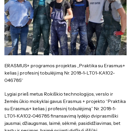
Specialybės turintiems kvalifikaciją
Traktorininkų mokymas
Kompetencijų vertinimas
ES struktūriniai projektai
Mokymo moduliai bendrojo ugdymo
Formaliojo profesinio mokymo
mokiniams
programos
ERASMUS+
Kiti
ERASMUS+ programos projektas „Praktika su Erasmus+
kelias į profesinį tobulėjimą Nr. 2018-1-LT01-KA102-
046785“
Lygiai prieš metus Rokiškio technologijos, verslo ir
žemės ūkio mokyklai gavus Erasmus + projekto “Praktika
su Erasmus+ kelias į profesinį tobulėjimą” Nr. 2018-1-
LT01-KA102-046785 finansavimą lydėjo dviprasmiški
jausmai, džiaugsmas, laimė, sėkmė, pasididžiavimas, bet
kartu ir nerimas, baimė priimti didžiulį iššūkį.