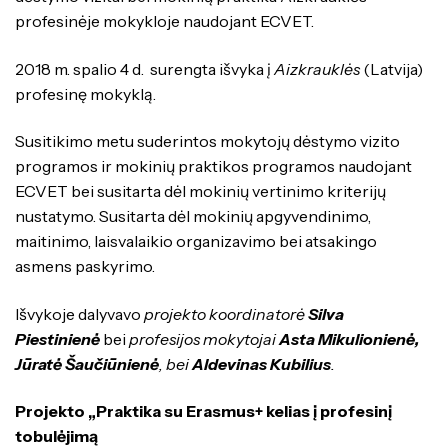
profesinėje mokykloje naudojant ECVET.
2018 m. spalio 4 d. surengta išvyka į
Aizkrauklės
(Latvija)
profesinę mokyklą.
Susitikimo metu suderintos mokytojų dėstymo vizito
programos ir mokinių praktikos programos naudojant
ECVET bei susitarta dėl mokinių vertinimo kriterijų
nustatymo. Susitarta dėl mokinių apgyvendinimo,
maitinimo, laisvalaikio organizavimo bei atsakingo
asmens paskyrimo.
Išvykoje dalyvavo
projekto koordinatorė
Silva
Piestinienė
bei
profesijos mokytojai
Asta Mikulionienė,
Jūratė Šaučiūnienė
, bei
Aldevinas Kubilius
.
Projekto „Praktika su Erasmus+ kelias į profesinį
tobulėjimą