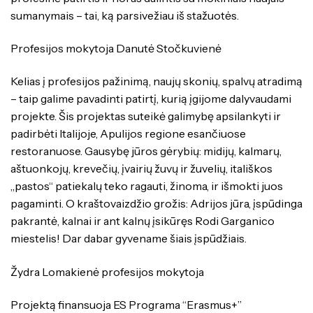
sumanymais – tai, ką parsivežiau iš stažuotės.
Profesijos mokytoja Danutė Stočkuvienė
Kelias į profesijos pažinimą, naujų skonių, spalvų atradimą
– taip galime pavadinti patirtį, kurią įgijome dalyvaudami
projekte. Šis projektas suteikė galimybę apsilankyti ir
padirbėti Italijoje, Apulijos regione esančiuose
restoranuose. Gausybę jūros gėrybių: midijų, kalmarų,
aštuonkojų, krevečių, įvairių žuvų ir žuvelių, itališkos
„pastos“ patiekalų teko ragauti, žinoma, ir išmokti juos
pagaminti. O kraštovaizdžio grožis: Adrijos jūra, įspūdinga
pakrantė, kalnai ir ant kalnų įsikūręs Rodi Garganico
miestelis! Dar dabar gyvename šiais įspūdžiais.
Žydra Lomakienė profesijos mokytoja
Projektą finansuoja ES Programa “Erasmus+”