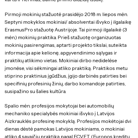
Pirmoji mokinių stažuotė prasidėjo 2018 m. liepos mėn.
Septyni mokyklos mokiniai/ absolventai išvyko į ilgalaikę
ErasmusPro stažuotę Austrijoje. Tai pirmoji ilgalaikė (3
mėn.) mokinių praktika. Prieš stažuotę organizuotas
mokinių pasirengimas, aptarti projekto tikslai, suteikta
informacija apie kelionę, apgyvendinimo sąlygas ir
praktikų atlikimo vietas. Mokiniai dirbo nedidelėse
įmonėse, visi sėkmingai atliko praktiką. Praktikos metu
stiprino praktinius įgūdžius, įgijo darbinės patirties bei
specifinių profesinių žinių, darbo komandoje patirties,
susipažino su šalies kultūra.
Spalio mėn. profesijos mokytojai bei automobilių
mechaniko specialybės mokiniai išvyko į Latvijos
Aizkrauklės profesinę mokyklą. Profesijos mokėtojai dvi
dienas dėstė pamokas Latvijos mokiniams, o mokiniai
atliko 4 savaičių praktiką pagal ECVET (Europos kreditų