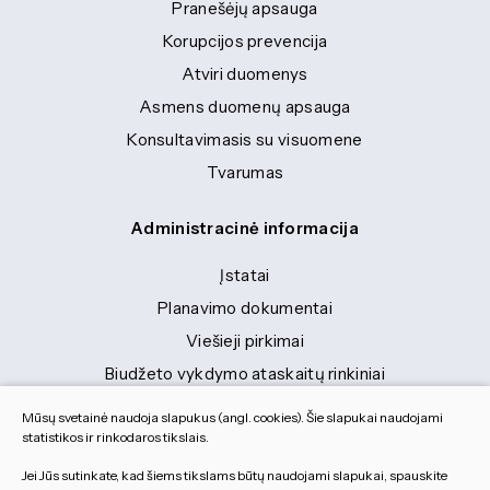
Pranešėjų apsauga
Korupcijos prevencija
Atviri duomenys
Asmens duomenų apsauga
Konsultavimasis su visuomene
Tvarumas
Administracinė informacija
Įstatai
Planavimo dokumentai
Viešieji pirkimai
Biudžeto vykdymo ataskaitų rinkiniai
Finansinių ataskaitų rinkiniai
Mūsų svetainė naudoja slapukus (angl. cookies). Šie slapukai naudojami
Tranybiniai lengvieji automobiliai
statistikos ir rinkodaros tikslais.
Lėšos veiklai viešinti
Jei Jūs sutinkate, kad šiems tikslams būtų naudojami slapukai, spauskite