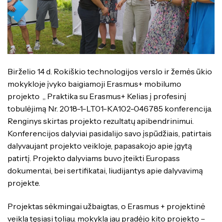
Specialybės turintiems kvalifikaciją
Traktorininkų mokymas
Kompetencijų vertinimas
ES struktūriniai projektai
Mokymo moduliai bendrojo ugdymo
Formaliojo profesinio mokymo
mokiniams
programos
ERASMUS+
Kiti
Birželio 14 d. Rokiškio technologijos verslo ir žemės ūkio
mokykloje įvyko baigiamoji Erasmus+ mobilumo
projekto „ Praktika su Erasmus+ Kelias į profesinį
tobulėjimą Nr. 2018-1-LT01-KA102-046785 konferencija.
Renginys skirtas projekto rezultatų apibendrinimui.
Konferencijos dalyviai pasidalijo savo įspūdžiais, patirtais
dalyvaujant projekto veikloje, papasakojo apie įgytą
patirtį. Projekto dalyviams buvo įteikti Europass
dokumentai, bei sertifikatai, liudijantys apie dalyvavimą
projekte.
Projektas sėkmingai užbaigtas, o Erasmus + projektinė
veikla tęsiasi toliau. mokykla jau pradėjo kito projekto –