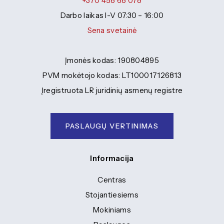
+370 458 68 078
Darbo laikas I-V 07:30 – 16:00
Sena svetainė
Įmonės kodas: 190804895
PVM mokėtojo kodas: LT100017126813
Įregistruota LR juridinių asmenų registre
PASLAUGŲ VERTINIMAS
Informacija
Centras
Stojantiesiems
Mokiniams