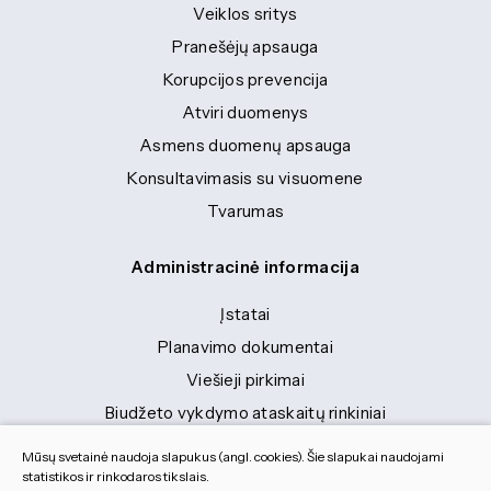
Veiklos sritys
Pranešėjų apsauga
Korupcijos prevencija
Atviri duomenys
Asmens duomenų apsauga
Konsultavimasis su visuomene
Tvarumas
Administracinė informacija
Įstatai
Planavimo dokumentai
Viešieji pirkimai
Biudžeto vykdymo ataskaitų rinkiniai
Finansinių ataskaitų rinkiniai
Mūsų svetainė naudoja slapukus (angl. cookies). Šie slapukai naudojami
Tranybiniai lengvieji automobiliai
statistikos ir rinkodaros tikslais.