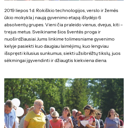
Specialybės turintiems kvalifikaciją
Traktorininkų mokymas
Kompetencijų vertinimas
ES struktūriniai projektai
2019 liepos 1 d. Rokiškio technologijos, verslo ir žemės
Mokymo moduliai bendrojo ugdymo
Formaliojo profesinio mokymo
mokiniams
ūkio mokykla į naują gyvenimo etapą išlydėjo 6
programos
ERASMUS+
absolventų grupes. Vieni čia praleido vienus, dvejus, kiti –
Kiti
trejus metus. Sveikiname šios šventės proga ir
nuoširdžiausiai Jums linkime tolimesniame gyvenimo
kelyje pasiekti kuo daugiau laimėjimų, kuo lengviau
išspręsti kilusius sunkumus, siekti užsibrėžtų tikslų, juos
sėkmingai įgyvendinti ir džiaugtis kiekviena diena.