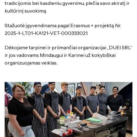
tradicijomis bei kasdieniu gyvenimu, plečia savo akiratį ir
kultūrinį suvokimą.
Stažuotė įgyvendinama pagal Erasmus + projektą Nr.
2025-1-LT01-KA121-VET-000333021.
Dėkojame tarpinei ir priimančiai organizacijai „DUEI SRL“
ir jos vadovams Mindaugui ir Karinei už kokybiškai
organizuojamas veiklas.