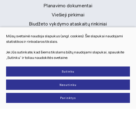
Planavimo dokumentai
Viešieji pirkimai
Biudžeto vykdymo ataskaitų rinkiniai
Finansinių ataskaitų rinkiniai
Mūsų svetainė naudoja slapukus (angl. cookies). Šie slapukai naudojami
Tranybiniai lengvieji automobiliai
statistikos ir rinkodaros tikslais.
Lėšos veiklai viešinti
Jei Jūs sutinkate, kad šiems tikslams būtų naudojami slapukai, spauskite
„Sutinku“ ir toliau naudokitės svetaine.
Dokumentai
Sutinku
© 2026 Visos teisės saugomos
Nesutinku
Slapukų parinktys
Duomenų apsauga
Parinktys
Sukurta:
TEXUS