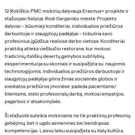
Specialybės turintiems kvalifikaciją
Traktorininkų mokymas
Kompetencijų vertinimas
ES struktūriniai projektai
12 Rokiškio PMC mokinių dalyvauja Erasmus+ projekte ir
Mokymo moduliai bendrojo ugdymo
Formaliojo profesinio mokymo
mokiniams
stažuojasi Italijoje, Rodi Garganiko mieste. Projekto
programos
ERASMUS+
dalyviai – būsimieji konditeriai, individualios priežiūros
Kiti
darbuotojai ir slaugytojų padėjėjai – tobulina savo
profesinius įgūdžius realiose darbo vietose. Konditeriai
praktiką atlieka viešbučio restorane, kur mokosi
tradicinių itališkų desertų gamybos subtilybių,
eksperimentuoja su skoniais ir susipažįsta su naujomis
technologijomis. Individualios priežiūros darbuotojai ir
slaugytojų padėjėjai gilina žinias socialinės globos ir
sveikatos priežiūros įmonėse: padeda pacientams/
klientams, stebi profesionalų darbą, mokosi empatijos,
pagarbos ir atsakomybės.
Ši stažuotė suteikia mokiniams ne tik praktinių profesinių
gebėjimų, bet ir ugdo asmenines bei bendrąsias
kompetencijas. Laisvu laiku susipažįsta su italų kultūra,