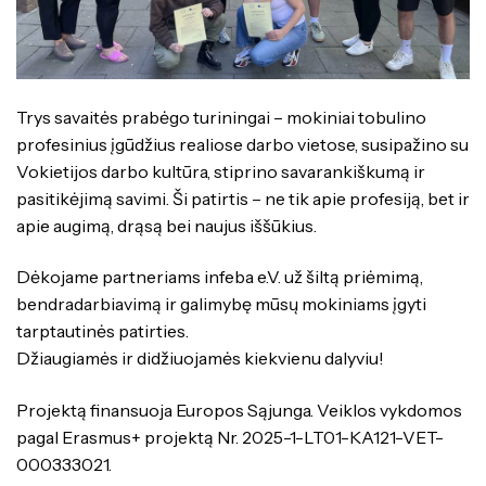
Specialybės turintiems kvalifikaciją
Traktorininkų mokymas
Kompetencijų vertinimas
ES struktūriniai projektai
Mokymo moduliai bendrojo ugdymo
Formaliojo profesinio mokymo
mokiniams
programos
ERASMUS+
Kiti
Trys savaitės prabėgo turiningai – mokiniai tobulino
profesinius įgūdžius realiose darbo vietose, susipažino su
Vokietijos darbo kultūra, stiprino savarankiškumą ir
pasitikėjimą savimi. Ši patirtis – ne tik apie profesiją, bet ir
apie augimą, drąsą bei naujus iššūkius.
Dėkojame partneriams infeba e.V. už šiltą priėmimą,
bendradarbiavimą ir galimybę mūsų mokiniams įgyti
tarptautinės patirties.
Džiaugiamės ir didžiuojamės kiekvienu dalyviu!
Projektą finansuoja Europos Sąjunga. Veiklos vykdomos
pagal Erasmus+ projektą Nr. 2025-1-LT01-KA121-VET-
000333021.