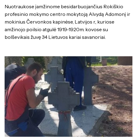
Nuotraukose įamžinome besidarbuojančius Rokiškio
profesinio mokymo centro mokytoją Alvydą Adomonį ir
mokinius Červonkos kapinėse, Latvijos r., kuriose
amžinojo poilsio atgulė 1919-1920m. kovose su
bolševikais žuvę 34 Lietuvos kariai savanoriai.