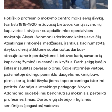
Specialybės turintiems kvalifikaciją
Traktorininkų mokymas
Kompetencijų vertinimas
ES struktūriniai projektai
Mokymo moduliai bendrojo ugdymo
Formaliojo profesinio mokymo
mokiniams
programos
ERASMUS+
Rokiškio profesinio mokymo centro moksleivių išvyką,
tvarkyti 1919-1920 m. žuvusių Lietuvos karių savanorių
Kiti
kapavietes Latvijos r. su apdailininko specialybės
mokytoju Alvydu Adomoniu derinome keletą savaičių.
Atsakingai rinkomės medžiagas, įrankius, kad numatytą
išvykos dieną atliktume suplanuotus darbus-
atnaujintume ir perdažytume Lietuvos karių savanorių
kapavietę žyminčius esančius kryžius. Darbų eigą lydėjo
šiltas ir saulėtas pavasario oras. Šioje istorinėje vietoje,
pažymėtoje didingu paminklu daugelis mokinių buvo
pirmą kartą, todėl išvyka jiems tapo prasminga istorinė
patirtis. Stebėjausi atsakingo pedagogo Alvydo
Adomonio sugebėjimu bendrauti su mokiniais, perteikti
profesines žinias. Darbo eigą stebėjo ir Eglainės
seniūnijos (pagastos) vadovas.