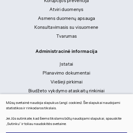
Korupcijos prevencija
Atviri duomenys
Asmens duomenų apsauga
Konsultavimasis su visuomene
Tvarumas
Administracinė informacija
Įstatai
Planavimo dokumentai
Viešieji pirkimai
Biudžeto vykdymo ataskaitų rinkiniai
Finansinių ataskaitų rinkiniai
Mūsų svetainė naudoja slapukus (angl. cookies). Šie slapukai naudojami
Tranybiniai lengvieji automobiliai
statistikos ir rinkodaros tikslais.
Lėšos veiklai viešinti
Jei Jūs sutinkate, kad šiems tikslams būtų naudojami slapukai, spauskite
„Sutinku“ ir toliau naudokitės svetaine.
Dokumentai