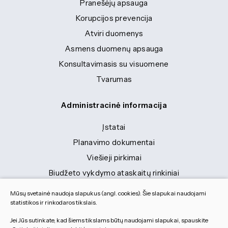
Pranešėjų apsauga
Korupcijos prevencija
Atviri duomenys
Asmens duomenų apsauga
Konsultavimasis su visuomene
Tvarumas
Administracinė informacija
Įstatai
Planavimo dokumentai
Viešieji pirkimai
Biudžeto vykdymo ataskaitų rinkiniai
Finansinių ataskaitų rinkiniai
Mūsų svetainė naudoja slapukus (angl. cookies). Šie slapukai naudojami
Tranybiniai lengvieji automobiliai
statistikos ir rinkodaros tikslais.
Lėšos veiklai viešinti
Jei Jūs sutinkate, kad šiems tikslams būtų naudojami slapukai, spauskite