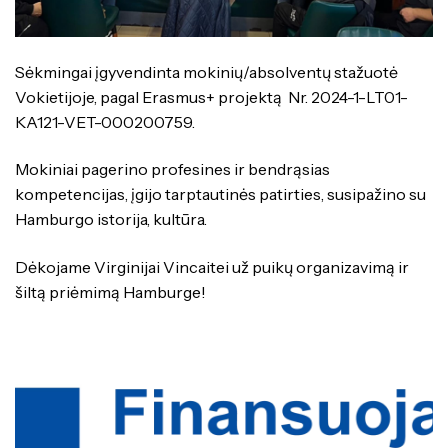
Specialybės turintiems kvalifikaciją
Traktorininkų mokymas
Kompetencijų vertinimas
ES struktūriniai projektai
Mokymo moduliai bendrojo ugdymo
Formaliojo profesinio mokymo
mokiniams
programos
ERASMUS+
Sėkmingai įgyvendinta mokinių/absolventų stažuotė
Vokietijoje, pagal Erasmus+ projektą Nr. 2024-1-LT01-
Kiti
KA121-VET-000200759.
Mokiniai pagerino profesines ir bendrąsias
kompetencijas, įgijo tarptautinės patirties, susipažino su
Hamburgo istorija, kultūra.
Dėkojame Virginijai Vincaitei už puikų organizavimą ir
šiltą priėmimą Hamburge!