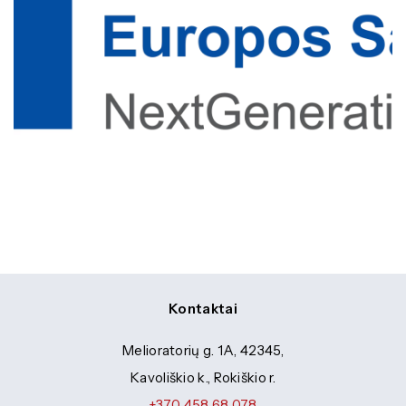
Kontaktai
Melioratorių g. 1A, 42345,
Kavoliškio k., Rokiškio r.
+370 458 68 078