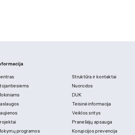
nformacija
entras
Struktūra ir kontaktai
tojantiesiems
Nuorodos
okiniams
DUK
aslaugos
Teisinė informacija
aujienos
Veiklos sritys
rojektai
Pranešėjų apsauga
okymų programos
Korupcijos prevencija