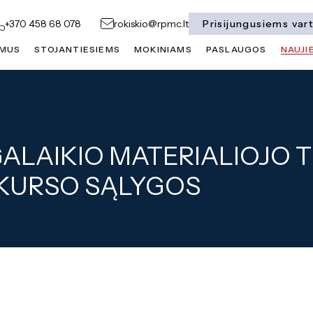
Prisijungusiems var
+370 458 68 078
rokiskio@rpmc.lt
 MUS
STOJANTIESIEMS
MOKINIAMS
PASLAUGOS
NAUJI
GALAIKIO MATERIALIOJO 
IO MATERIALIOJO TURTO VIEŠOJO NUOMOS K
KURSO SĄLYGOS