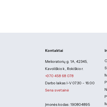
Kontaktai
I
C
Melioratorių g. 1A, 42345,
S
Kavoliškio k., Rokiškio r.
M
+370 458 68 078
P
Darbo laikas I-V 07:30 – 16:00
N
Sena svetainė
P
M
Įmonės kodas: 190804895