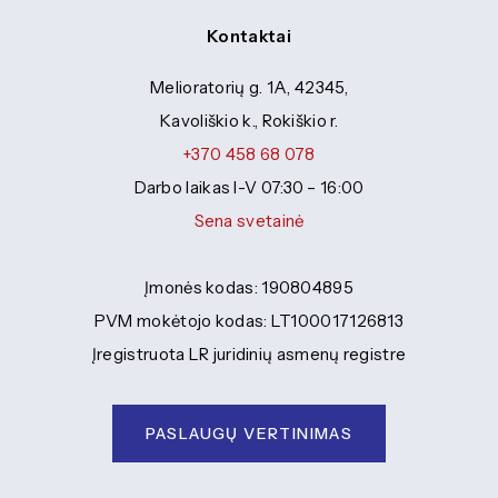
Kontaktai
Melioratorių g. 1A, 42345,
Kavoliškio k., Rokiškio r.
+370 458 68 078
Darbo laikas I-V 07:30 – 16:00
Sena svetainė
Įmonės kodas: 190804895
PVM mokėtojo kodas: LT100017126813
Įregistruota LR juridinių asmenų registre
PASLAUGŲ VERTINIMAS