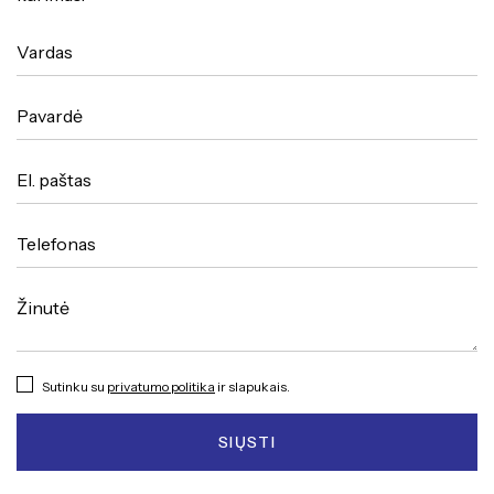
Sutinku su
privatumo politika
ir slapukais.
SIŲSTI