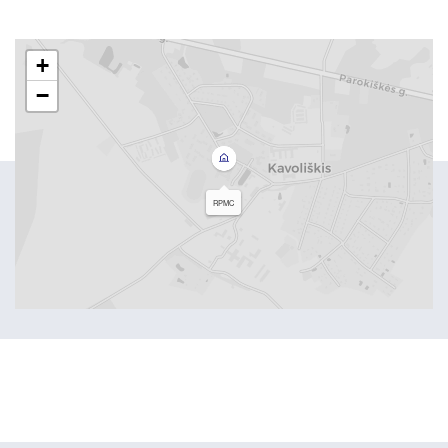
+
−
RPMC