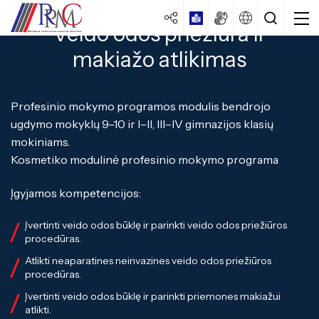
Veido odos priežiūra ir
makiažo atlikimas
Profesinio mokymo programos modulis bendrojo
ugdymo mokyklų 9–10 ir I–II, III–IV gimnazijos klasių
mokiniams.
Kosmetiko modulinė profesinio mokymo programa
Centro strategija
Veiklos dokumentai
Įgyjamos kompetencijos:
Specialybės turintiems vidurinį
išsilavinimą
Veiklos ataskaitos
Įvertinti veido odos būklę ir parinkti veido odos priežiūros
procedūras.
Specialybės turintiems pagrindinį
Kokybės vadybos sistema
išsilavinimą
Atlikti neaparatines neinvazines veido odos priežiūros
Laisvos darbo vietos
procedūras.
Specialybės turintiems spec. ugdymo
Istorija
poreikių
Įvertinti veido odos būklę ir parinkti priemones makiažui
atlikti.