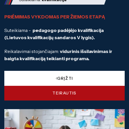
Specialybės turintiems kvalifikaciją
Mokymo moduliai bendrojo ugdymo
mokiniams
PRIĖMIMAS VYKDOMAS PER ŽIEMOS ETAPĄ
Suteikiama -
pedagogo padėjėjo kvalifikacija
(Lietuvos kvalifikacijų sandaros V lygis).
Reikalavimai stojančiajam:
vidurinis išsilavinimas ir
Mokiniams
baigta kvalifikaciją teikianti programa.
Ugdymas
Apgyvendinimo paslaugos
Brandos egzaminai
Vairuotojų pirminis mokymas
GRĮŽTI
PUPP
Traktorininkų mokymas
Kompetencijų vertinimas
TEIRAUTIS
ES struktūriniai projektai
Formaliojo profesinio mokymo
programos
ERASMUS+
Kiti