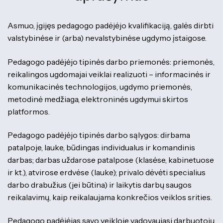
Asmuo, įgijęs pedagogo padėjėjo kvalifikaciją, galės dirbti
valstybinėse ir (arba) nevalstybinėse ugdymo įstaigose.
Pedagogo padėjėjo tipinės darbo priemonės: priemonės,
reikalingos ugdomajai veiklai realizuoti – informacinės ir
komunikacinės technologijos, ugdymo priemonės,
metodinė medžiaga, elektroninės ugdymui skirtos
platformos.
Pedagogo padėjėjo tipinės darbo sąlygos: dirbama
patalpoje, lauke, būdingas individualus ir komandinis
darbas; darbas uždarose patalpose (klasėse, kabinetuose
ir kt.), atvirose erdvėse (lauke); privalo dėvėti specialius
darbo drabužius (jei būtina) ir laikytis darbų saugos
reikalavimų, kaip reikalaujama konkrečios veiklos srities.
Pedagogo padėjėjas savo veikloje vadovaujasi darbuotojų