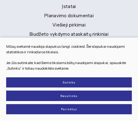
Įstatai
Planavimo dokumentai
Viešieji pirkimai
Biudžeto vykdymo ataskaitų rinkiniai
Finansinių ataskaitų rinkiniai
Mūsų svetainė naudoja slapukus (angl. cookies). Šie slapukai naudojami
Tranybiniai lengvieji automobiliai
statistikos ir rinkodaros tikslais.
Lėšos veiklai viešinti
Jei Jūs sutinkate, kad šiems tikslams būtų naudojami slapukai, spauskite
„Sutinku“ ir toliau naudokitės svetaine.
Dokumentai
Sutinku
© 2026 Visos teisės saugomos
Nesutinku
Slapukų parinktys
Duomenų apsauga
Parinktys
Sukurta:
TEXUS