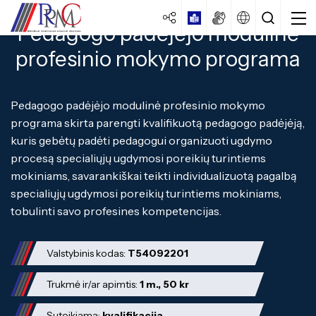
Pedagogo padėjėjo modulinė
profesinio mokymo programa
Pedagogo padėjėjo modulinė profesinio mokymo
programa skirta parengti kvalifikuotą pedagogo padėjėją,
kuris gebėtų padėti pedagogui organizuoti ugdymo
procesą specialiųjų ugdymosi poreikių turintiems
Centro strategija
mokiniams, savarankiškai teikti individualizuotą pagalbą
Veiklos dokumentai
specialiųjų ugdymosi poreikių turintiems mokiniams,
Specialybės turintiems vidurinį
tobulinti savo profesines kompetencijas.
išsilavinimą
Veiklos ataskaitos
Specialybės turintiems pagrindinį
Kokybės vadybos sistema
išsilavinimą
Valstybinis kodas:
T54092201
Laisvos darbo vietos
Specialybės turintiems spec. ugdymo
Trukmė ir/ar apimtis:
1 m., 50 kr
Istorija
poreikių
Suteikiama:
kvalifikacija