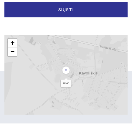
SIŲSTI
+
−
RPMC