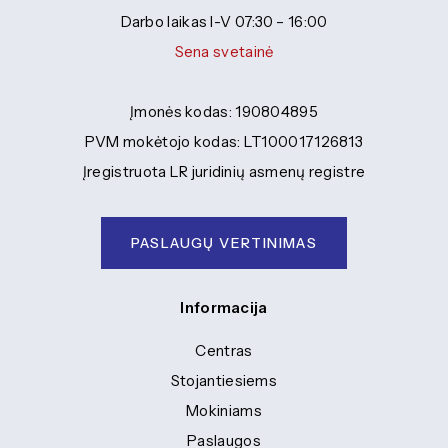
Specialybės turintiems kvalifikaciją
Traktorininkų mokymas
Darbo laikas I-V 07:30 – 16:00
Kompetencijų vertinimas
ES struktūriniai projektai
Mokymo moduliai bendrojo ugdymo
Formaliojo profesinio mokymo
Sena svetainė
mokiniams
programos
ERASMUS+
Kiti
Įmonės kodas: 190804895
PVM mokėtojo kodas: LT100017126813
Įregistruota LR juridinių asmenų registre
PASLAUGŲ VERTINIMAS
Informacija
Centras
Stojantiesiems
Mokiniams
Paslaugos