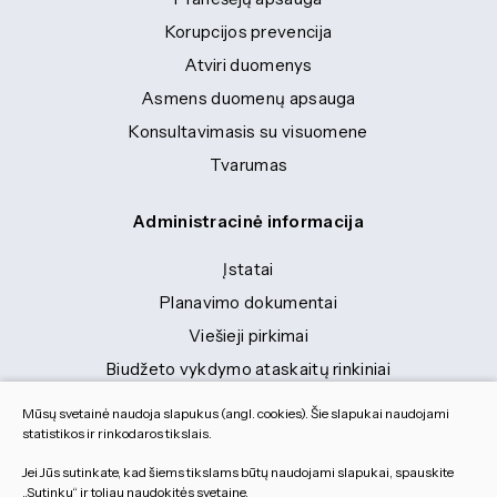
Korupcijos prevencija
Atviri duomenys
Asmens duomenų apsauga
Konsultavimasis su visuomene
Tvarumas
Administracinė informacija
Įstatai
Planavimo dokumentai
Viešieji pirkimai
Biudžeto vykdymo ataskaitų rinkiniai
Finansinių ataskaitų rinkiniai
Mūsų svetainė naudoja slapukus (angl. cookies). Šie slapukai naudojami
Tranybiniai lengvieji automobiliai
statistikos ir rinkodaros tikslais.
Lėšos veiklai viešinti
Jei Jūs sutinkate, kad šiems tikslams būtų naudojami slapukai, spauskite
„Sutinku“ ir toliau naudokitės svetaine.