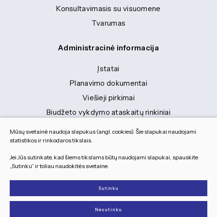
Konsultavimasis su visuomene
Tvarumas
Administracinė informacija
Įstatai
Planavimo dokumentai
Viešieji pirkimai
Biudžeto vykdymo ataskaitų rinkiniai
Finansinių ataskaitų rinkiniai
Mūsų svetainė naudoja slapukus (angl. cookies). Šie slapukai naudojami
Tranybiniai lengvieji automobiliai
statistikos ir rinkodaros tikslais.
Lėšos veiklai viešinti
Jei Jūs sutinkate, kad šiems tikslams būtų naudojami slapukai, spauskite
„Sutinku“ ir toliau naudokitės svetaine.
Dokumentai
Sutinku
© 2026 Visos teisės saugomos
Nesutinku
Slapukų parinktys