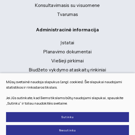
Konsultavimasis su visuomene
Tvarumas
Administracinė informacija
Įstatai
Planavimo dokumentai
Viešieji pirkimai
Biudžeto vykdymo ataskaitų rinkiniai
Finansinių ataskaitų rinkiniai
Mūsų svetainė naudoja slapukus (angl. cookies). Šie slapukai naudojami
Tranybiniai lengvieji automobiliai
statistikos ir rinkodaros tikslais.
Lėšos veiklai viešinti
Jei Jūs sutinkate, kad šiems tikslams būtų naudojami slapukai, spauskite
„Sutinku“ ir toliau naudokitės svetaine.
Dokumentai
Sutinku
© 2026 Visos teisės saugomos
Nesutinku
Slapukų parinktys