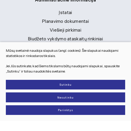
Įstatai
Planavimo dokumentai
Viešieji pirkimai
Biudžeto vykdymo ataskaitų rinkiniai
Finansinių ataskaitų rinkiniai
Mūsų svetainė naudoja slapukus (angl. cookies). Šie slapukai naudojami
Tranybiniai lengvieji automobiliai
statistikos ir rinkodaros tikslais.
Lėšos veiklai viešinti
Jei Jūs sutinkate, kad šiems tikslams būtų naudojami slapukai, spauskite
„Sutinku“ ir toliau naudokitės svetaine.
Dokumentai
Sutinku
© 2026 Visos teisės saugomos
Nesutinku
Slapukų parinktys
Duomenų apsauga
Parinktys
Sukurta:
TEXUS