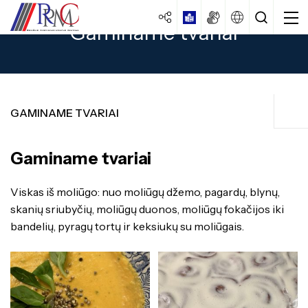
Gaminame tvariai
GAMINAME TVARIAI
Kurti tvarų ir patrauklų pasaulį
Gaminame tvariai
Centro strategija
Neišmesta, o panaudota kūryboje
Veiklos dokumentai
Viskas iš moliūgo: nuo moliūgų džemo, pagardų, blynų,
Specialybės turintiems vidurinį
išsilavinimą
Veiklos ataskaitos
skanių sriubyčių, moliūgų duonos, moliūgų fokačijos iki
Vadovaudamiesi tvarumo principais, dalijamės atsakingai
bandelių, pyragų tortų ir keksiukų su moliūgais.
Mokiniams
Specialybės turintiems pagrindinį
Kokybės vadybos sistema
išsilavinimą
Gaminame tvariai
Ugdymas
Laisvos darbo vietos
Apgyvendinimo paslaugos
Specialybės turintiems spec. ugdymo
Brandos egzaminai
"Žydinčios lino pievos"
Istorija
poreikių
Vairuotojų pirminis mokymas
PUPP