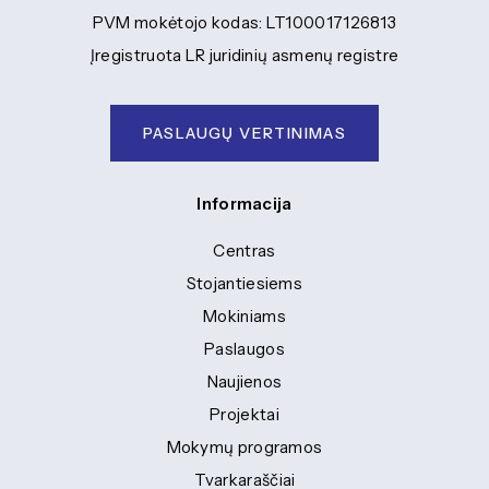
Einame tvarumo kryptimi. Išradingumas neturi ribų.
PVM mokėtojo kodas: LT100017126813
Įregistruota LR juridinių asmenų registre
PASLAUGŲ VERTINIMAS
Informacija
Centras
Stojantiesiems
Mokiniams
Paslaugos
Naujienos
Projektai
Mokymų programos
Tvarkaraščiai