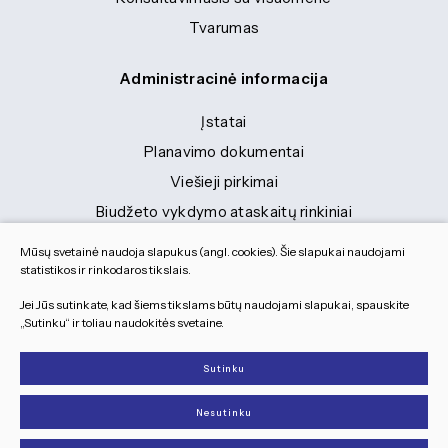
Tvarumas
Administracinė informacija
Įstatai
Planavimo dokumentai
Viešieji pirkimai
Biudžeto vykdymo ataskaitų rinkiniai
Finansinių ataskaitų rinkiniai
Mūsų svetainė naudoja slapukus (angl. cookies). Šie slapukai naudojami
Tranybiniai lengvieji automobiliai
statistikos ir rinkodaros tikslais.
Lėšos veiklai viešinti
Jei Jūs sutinkate, kad šiems tikslams būtų naudojami slapukai, spauskite
„Sutinku“ ir toliau naudokitės svetaine.
Dokumentai
Sutinku
© 2026 Visos teisės saugomos
Nesutinku
Slapukų parinktys
Duomenų apsauga