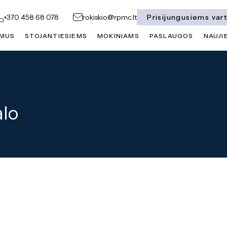
Prisijungusiems var
+370 458 68 078
rokiskio@rpmc.lt
 MUS
STOJANTIESIEMS
MOKINIAMS
PASLAUGOS
NAUJI
alo