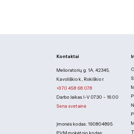
Kontaktai
I
C
Melioratorių g. 1A, 42345,
S
Kavoliškio k., Rokiškio r.
M
+370 458 68 078
P
Darbo laikas I-V 07:30 – 16:00
N
Sena svetainė
P
M
Įmonės kodas: 190804895
T
PVM mokėtojo kodas: