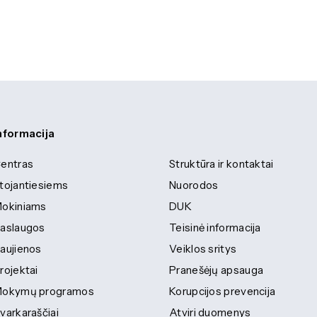
nformacija
entras
Struktūra ir kontaktai
tojantiesiems
Nuorodos
okiniams
DUK
aslaugos
Teisinė informacija
aujienos
Veiklos sritys
rojektai
Pranešėjų apsauga
okymų programos
Korupcijos prevencija
varkaraščiai
Atviri duomenys