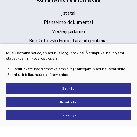
Įstatai
Planavimo dokumentai
Viešieji pirkimai
Biudžeto vykdymo ataskaitų rinkiniai
Finansinių ataskaitų rinkiniai
Mūsų svetainė naudoja slapukus (angl. cookies). Šie slapukai naudojami
Tranybiniai lengvieji automobiliai
statistikos ir rinkodaros tikslais.
Lėšos veiklai viešinti
Jei Jūs sutinkate, kad šiems tikslams būtų naudojami slapukai, spauskite
„Sutinku“ ir toliau naudokitės svetaine.
Dokumentai
Sutinku
© 2026 Visos teisės saugomos
Nesutinku
Slapukų parinktys
Duomenų apsauga
Parinktys
Sukurta:
TEXUS