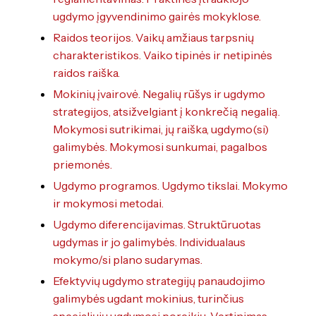
Specialybės turintiems kvalifikaciją
Traktorininkų mokymas
ugdymo įgyvendinimo gairės mokyklose.
Kompetencijų vertinimas
ES struktūriniai projektai
Mokymo moduliai bendrojo ugdymo
Formaliojo profesinio mokymo
Raidos teorijos. Vaikų amžiaus tarpsnių
mokiniams
programos
ERASMUS+
charakteristikos. Vaiko tipinės ir netipinės
raidos raiška.
Kiti
Mokinių įvairovė. Negalių rūšys ir ugdymo
strategijos, atsižvelgiant į konkrečią negalią.
Mokymosi sutrikimai, jų raiška, ugdymo(si)
galimybės. Mokymosi sunkumai, pagalbos
priemonės.
Ugdymo programos. Ugdymo tikslai. Mokymo
ir mokymosi metodai.
Ugdymo diferencijavimas. Struktūruotas
ugdymas ir jo galimybės. Individualaus
mokymo/si plano sudarymas.
Efektyvių ugdymo strategijų panaudojimo
galimybės ugdant mokinius, turinčius