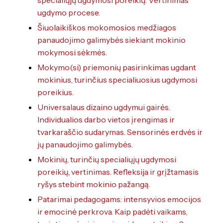
specialiųjų ugdymosi poreikių. Vertinimas
ugdymo procese.
Šiuolaikiškos mokomosios medžiagos
panaudojimo galimybės siekiant mokinio
mokymosi sėkmės.
Mokymo(si) priemonių pasirinkimas ugdant
mokinius, turinčius specialiuosius ugdymosi
poreikius.
Universalaus dizaino ugdymui gairės.
Individualios darbo vietos įrengimas ir
tvarkaraščio sudarymas. Sensorinės erdvės ir
jų panaudojimo galimybės.
Mokinių, turinčių specialiųjų ugdymosi
poreikių, vertinimas. Refleksija ir grįžtamasis
ryšys stebint mokinio pažangą.
Patarimai pedagogams: intensyvios emocijos
ir emocinė perkrova. Kaip padėti vaikams,