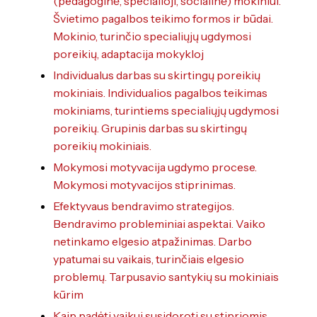
(pedagoginė, specialioji, socialinė) mokiniui.
Švietimo pagalbos teikimo formos ir būdai.
Mokinio, turinčio specialiųjų ugdymosi
poreikių, adaptacija mokykloj
Individualus darbas su skirtingų poreikių
mokiniais. Individualios pagalbos teikimas
mokiniams, turintiems specialiųjų ugdymosi
poreikių. Grupinis darbas su skirtingų
poreikių mokiniais.
Mokymosi motyvacija ugdymo procese.
Mokymosi motyvacijos stiprinimas.
Efektyvaus bendravimo strategijos.
Bendravimo probleminiai aspektai. Vaiko
netinkamo elgesio atpažinimas. Darbo
ypatumai su vaikais, turinčiais elgesio
problemų. Tarpusavio santykių su mokiniais
kūrim
Kaip padėti vaikui susidoroti su stipriomis