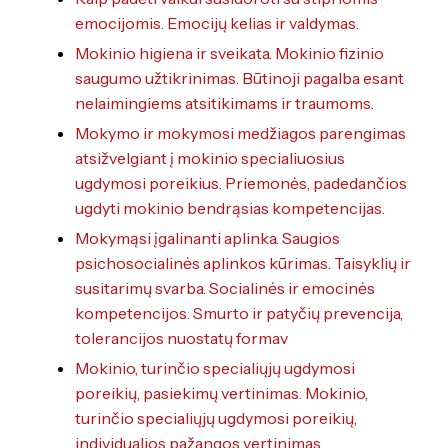
emocijomis. Emocijų kelias ir valdymas.
Mokinio higiena ir sveikata. Mokinio fizinio
saugumo užtikrinimas. Būtinoji pagalba esant
nelaimingiems atsitikimams ir traumoms.
Mokymo ir mokymosi medžiagos parengimas
atsižvelgiant į mokinio specialiuosius
ugdymosi poreikius. Priemonės, padedančios
ugdyti mokinio bendrąsias kompetencijas.
Mokymąsi įgalinanti aplinka. Saugios
psichosocialinės aplinkos kūrimas. Taisyklių ir
susitarimų svarba. Socialinės ir emocinės
kompetencijos. Smurto ir patyčių prevencija,
tolerancijos nuostatų formav
Mokinio, turinčio specialiųjų ugdymosi
poreikių, pasiekimų vertinimas. Mokinio,
turinčio specialiųjų ugdymosi poreikių,
individualios pažangos vertinimas.