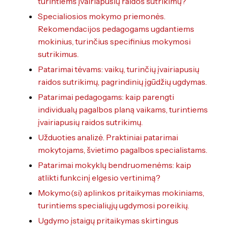
turintiems įvairiapusių raidos sutrikimų?
Specialiosios mokymo priemonės.
Rekomendacijos pedagogams ugdantiems
mokinius, turinčius specifinius mokymosi
sutrikimus.
Patarimai tėvams: vaikų, turinčių įvairiapusių
raidos sutrikimų, pagrindinių įgūdžių ugdymas.
Patarimai pedagogams: kaip parengti
individualų pagalbos planą vaikams, turintiems
įvairiapusių raidos sutrikimų.
Užduoties analizė. Praktiniai patarimai
mokytojams, švietimo pagalbos specialistams.
Patarimai mokyklų bendruomenėms: kaip
atlikti funkcinį elgesio vertinimą?
Mokymo(si) aplinkos pritaikymas mokiniams,
turintiems specialiųjų ugdymosi poreikių.
Ugdymo įstaigų pritaikymas skirtingus